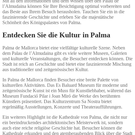
Mit all den Informationen und dem Wissen über den Palau de
l’Almudaina können Sie Ihre Besichtigung optimal vorbereiten und
das Beste aus Ihrem Besuch herausholen. Tauchen Sie ein in die
faszinierende Geschichte und erleben Sie die majestätische
Schönheit des Königspalastes von Palma.
Entdecken Sie die Kultur in Palma
Palma de Mallorca bietet eine vielfältige kulturelle Szene. Neben
dem Palau de l’Almudaina gibt es viele weitere Museen, Galerien
und kulturelle Veranstaltungen, die Besucher entdecken können. Die
Stadt ist reich an Geschichte und bietet eine faszinierende Mischung
aus traditioneller und zeitgenössischer Kultur.
In Palma de Mallorca finden Besucher eine breite Palette von
kulturellen Aktivitäten. Das Es Baluard Museum für moderne und
zeitgenössische Kunst ist ein Muss für Kunstliebhaber, während das
Museum Fundació Pilar i Joan Miró die Werke des berühmten
Künstlers präsentiert. Das Kulturzentrum Sa Nostra bietet
regelmäßig Ausstellungen, Konzerte und Theateraufführungen.
Ein weiteres Highlight ist die Kathedrale von Palma, die nicht nur
ein beeindruckendes architektonisches Meisterwerk ist, sondern
auch eine reiche religiöse Geschichte hat. Besucher können die
Kathedrale erkunden und den atemberaubenden Blick über die Stadt