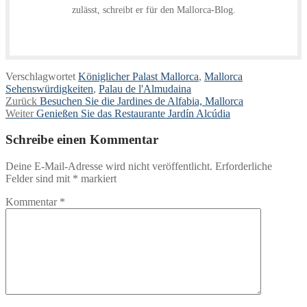
zulässt, schreibt er für den Mallorca-Blog.
Verschlagwortet
Königlicher Palast Mallorca
,
Mallorca
Sehenswürdigkeiten
,
Palau de l'Almudaina
Beitragsnavigation
Vorheriger
Zurück
Besuchen Sie die Jardines de Alfabia, Mallorca
Nächster
Beitrag:
Weiter
Genießen Sie das Restaurante Jardín Alcúdia
Beitrag:
Schreibe einen Kommentar
Deine E-Mail-Adresse wird nicht veröffentlicht.
Erforderliche
Felder sind mit
*
markiert
Kommentar
*