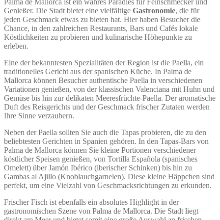
Palma de Mallorca ist ein wahres Paradies für Feinschmecker und
Genießer. Die Stadt bietet eine vielfältige
Gastronomie
, die für
jeden Geschmack etwas zu bieten hat. Hier haben Besucher die
Chance, in den zahlreichen Restaurants, Bars und Cafés lokale
Köstlichkeiten zu probieren und kulinarische Höhepunkte zu
erleben.
Eine der bekanntesten Spezialitäten der Region ist die Paella, ein
traditionelles Gericht aus der spanischen Küche. In Palma de
Mallorca können Besucher authentische Paella in verschiedenen
Variationen genießen, von der klassischen Valenciana mit Huhn und
Gemüse bis hin zur delikaten Meeresfrüchte-Paella. Der aromatische
Duft des Reisgerichts und der Geschmack frischer Zutaten werden
Ihre Sinne verzaubern.
Neben der Paella sollten Sie auch die Tapas probieren, die zu den
beliebtesten Gerichten in Spanien gehören. In den Tapas-Bars von
Palma de Mallorca können Sie kleine Portionen verschiedener
köstlicher Speisen genießen, von Tortilla Española (spanisches
Omelett) über Jamón Ibérico (iberischer Schinken) bis hin zu
Gambas al Ajillo (Knoblauchgarnelen). Diese kleine Häppchen sind
perfekt, um eine Vielzahl von Geschmacksrichtungen zu erkunden.
Frischer Fisch ist ebenfalls ein absolutes Highlight in der
gastronomischen Szene von Palma de Mallorca. Die Stadt liegt
direkt am Meer und bietet somit eine große Auswahl an frischen