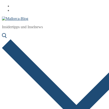
Zum
Menü
Schließen
Inhalt
springen
Insidertipps und Inselnews