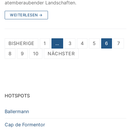
atemberaubender Landschaften.
WEITERLESEN →
Seitennummerierung
BISHERIGE
1
…
3
4
5
6
7
der
8
9
10
NÄCHSTER
Beiträge
HOTSPOTS
Ballermann
Cap de Formentor