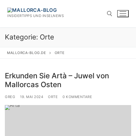
Zum
Inhalt
INSIDERTIPPS UND INSELNEWS
springen
Kategorie:
Orte
Suchen nach:
MALLORCA-BLOG.DE
ORTE
Erkunden Sie Artà – Juwel von
Mallorcas Osten
GREG
19. MAI 2024
ORTE
0 KOMMENTARE