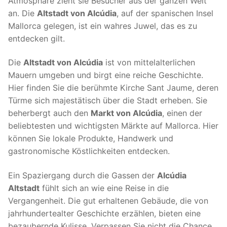
Atmosphäre zieht sie Besucher aus der ganzen Welt
an. Die
Altstadt von Alcúdia
, auf der spanischen Insel
Mallorca gelegen, ist ein wahres Juwel, das es zu
entdecken gilt.
Die
Altstadt von Alcúdia
ist von mittelalterlichen
Mauern umgeben und birgt eine reiche Geschichte.
Hier finden Sie die berühmte Kirche Sant Jaume, deren
Türme sich majestätisch über die Stadt erheben. Sie
beherbergt auch den
Markt von Alcúdia
, einen der
beliebtesten und wichtigsten Märkte auf Mallorca. Hier
können Sie lokale Produkte, Handwerk und
gastronomische Köstlichkeiten entdecken.
Ein Spaziergang durch die Gassen der
Alcúdia
Altstadt
fühlt sich an wie eine Reise in die
Vergangenheit. Die gut erhaltenen Gebäude, die von
jahrhundertealter Geschichte erzählen, bieten eine
bezaubernde Kulisse. Verpassen Sie nicht die Chance,