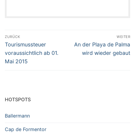
Beitragsnavigation
ZURÜCK
WEITER
Vorheriger
Nächster
Tourismussteuer
An der Playa de Palma
Beitrag:
Beitrag:
voraussichtlich ab 01.
wird wieder gebaut
Mai 2015
HOTSPOTS
Ballermann
Cap de Formentor