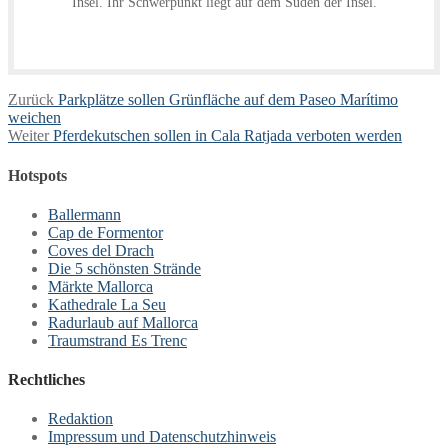
Insel. Ihr Schwerpunkt liegt auf dem Süden der Insel.
Beitragsnavigation
Vorheriger
Zurück
Parkplätze sollen Grünfläche auf dem Paseo Marítimo
Beitrag:
weichen
Nächster
Weiter
Pferdekutschen sollen in Cala Ratjada verboten werden
Beitrag:
Hotspots
Ballermann
Cap de Formentor
Coves del Drach
Die 5 schönsten Strände
Märkte Mallorca
Kathedrale La Seu
Radurlaub auf Mallorca
Traumstrand Es Trenc
Rechtliches
Redaktion
Impressum und Datenschutzhinweis