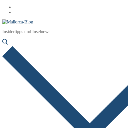
Zum
Menü
Schließen
Inhalt
springen
Insidertipps und Inselnews