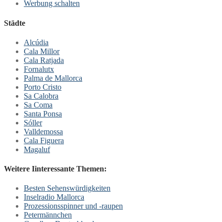
Werbung schalten
Städte
Alcúdia
Cala Millor
Cala Ratjada
Fornalutx
Palma de Mallorca
Porto Cristo
Sa Calobra
Sa Coma
Santa Ponsa
Sóller
Valldemossa
Cala Figuera
Magaluf
Weitere Iinteressante Themen:
Besten Sehenswürdigkeiten
Inselradio Mallorca
Prozessionsspinner und -raupen
Petermännchen