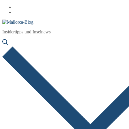
Zum
Menü
Schließen
Inhalt
springen
Insidertipps und Inselnews