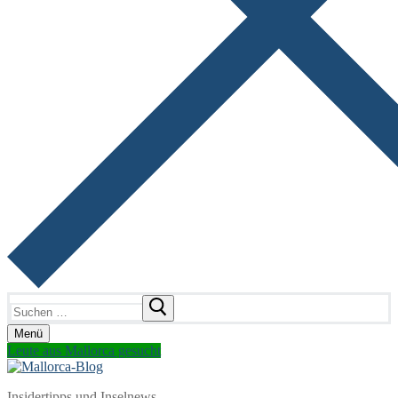
Suchen
nach:
Menü
Leute aus Mallorca gesucht
Insidertipps und Inselnews