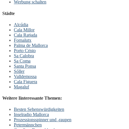
Werbung schalten
Städte
Alcúdia
Cala Millor
Cala Ratjada
Fornalutx
Palma de Mallorca
Porto Cristo
Sa Calobra
Sa Coma
Santa Ponsa
Sóller
Valldemossa
Cala Figuera
Magaluf
Weitere Iinteressante Themen:
Besten Sehenswürdigkeiten
Inselradio Mallorca
Prozessionsspinner und -raupen
Petermännchen