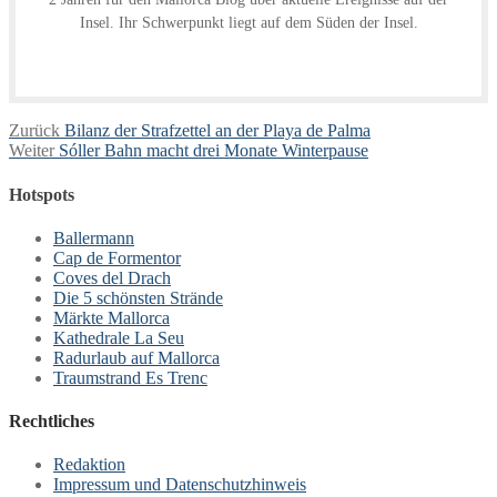
Insel. Ihr Schwerpunkt liegt auf dem Süden der Insel.
Beitragsnavigation
Vorheriger
Zurück
Bilanz der Strafzettel an der Playa de Palma
Nächster
Beitrag:
Weiter
Sóller Bahn macht drei Monate Winterpause
Beitrag:
Hotspots
Ballermann
Cap de Formentor
Coves del Drach
Die 5 schönsten Strände
Märkte Mallorca
Kathedrale La Seu
Radurlaub auf Mallorca
Traumstrand Es Trenc
Rechtliches
Redaktion
Impressum und Datenschutzhinweis