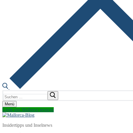
Suchen
nach:
Menü
Leute aus Mallorca gesucht
Insidertipps und Inselnews