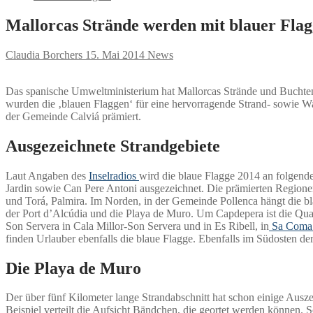
Mallorcas Strände werden mit blauer Flag
Claudia Borchers
15. Mai 2014
News
Das spanische Umweltministerium hat Mallorcas Strände und Buchten e
wurden die ‚blauen Flaggen‘ für eine hervorragende Strand- sowie W
der Gemeinde Calviá prämiert.
Ausgezeichnete Strandgebiete
Laut Angaben des
Inselradios
wird die blaue Flagge 2014 an folgend
Jardin sowie Can Pere Antoni ausgezeichnet. Die prämierten Regione
und Torá, Palmira. Im Norden, in der Gemeinde Pollenca hängt die 
der Port d’Alcúdia und die Playa de Muro. Um Capdepera ist die Qua
Son Servera in Cala Millor-Son Servera und in Es Ribell, in
Sa Com
finden Urlauber ebenfalls die blaue Flagge. Ebenfalls im Südosten d
Die Playa de Muro
Der über fünf Kilometer lange Strandabschnitt hat schon einige Ausz
Beispiel verteilt die Aufsicht Bändchen, die geortet werden können. S