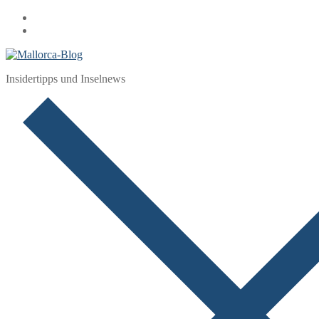
Zum
Menü
Schließen
Inhalt
springen
Insidertipps und Inselnews