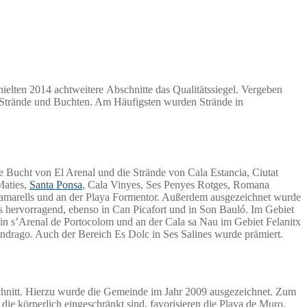
elten 2014 achtweitere Abschnitte das Qualitätssiegel. Vergeben
9 Strände und Buchten. Am Häufigsten wurden Strände in
 Bucht von El Arenal und die Strände von Cala Estancia, Ciutat
Maties,
Santa Ponsa
, Cala Vinyes, Ses Penyes Rotges, Romana
Tamarells und an der Playa Formentor. Außerdem ausgezeichnet wurde
s hervorragend, ebenso in Can Picafort und in Son Bauló. Im Gebiet
 in s’Arenal de Portocolom und an der Cala sa Nau im Gebiet Felanitx
ondrago. Auch der Bereich Es Dolc in Ses Salines wurde prämiert.
bschnitt. Hierzu wurde die Gemeinde im Jahr 2009 ausgezeichnet. Zum
die körperlich eingeschränkt sind, favorisieren die Playa de Muro.