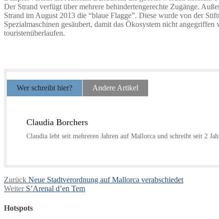
Der Strand verfügt über mehrere behindertengerechte Zugänge. Außerd
Strand im August 2013 die “blaue Flagge”. Diese wurde von der Stift
Spezialmaschinen gesäubert, damit das Ökosystem nicht angegriffen wi
touristenüberlaufen.
Wer schreibt hier?
Andere Artikel
Claudia Borchers
Claudia lebt seit mehreren Jahren auf Mallorca und schreibt seit 2 Ja
Beitragsnavigation
Vorheriger
Zurück
Neue Stadtverordnung auf Mallorca verabschiedet
Nächster
Beitrag:
Weiter
S’Arenal d’en Tem
Beitrag:
Hotspots