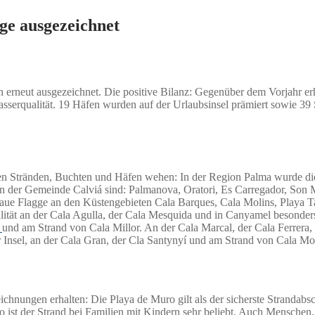
ge ausgezeichnet
rneut ausgezeichnet. Die positive Bilanz: Gegenüber dem Vorjahr erhi
asserqualität. 19 Häfen wurden auf der Urlaubsinsel prämiert sowie 3
en Stränden, Buchten und Häfen wehen: In der Region Palma wurde die
n der Gemeinde Calviá sind: Palmanova, Oratori, Es Carregador, Son 
blaue Flagge an den Küstengebieten Cala Barques, Cala Molins, Playa 
lität an der Cala Agulla, der Cala Mesquida und in Canyamel besonder
a
und am Strand von Cala Millor. An der Cala Marcal, der Cala Ferrera,
er Insel, an der Cala Gran, der Cla Santynyí und am Strand von Cala M
eichnungen erhalten: Die Playa de Muro gilt als der sicherste Stranda
o ist der Strand bei Familien mit Kindern sehr beliebt. Auch Menschen, 