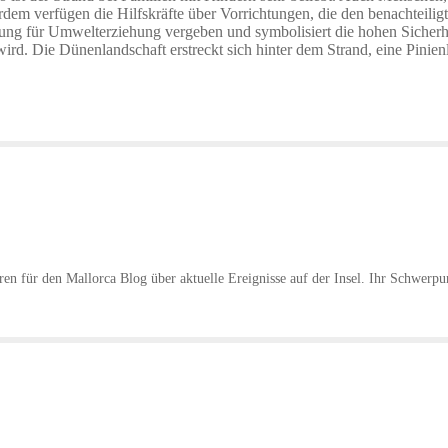
em verfügen die Hilfskräfte über Vorrichtungen, die den benachteilig
ung für Umwelterziehung vergeben und symbolisiert die hohen Sicherhei
rd. Die Dünenlandschaft erstreckt sich hinter dem Strand, eine Pinienl
hren für den Mallorca Blog über aktuelle Ereignisse auf der Insel. Ihr Schwerpu