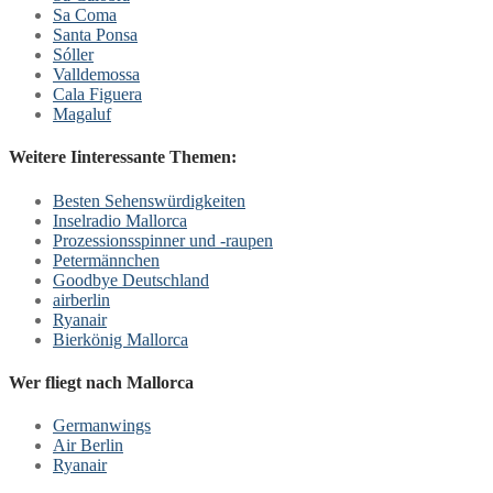
Sa Coma
Santa Ponsa
Sóller
Valldemossa
Cala Figuera
Magaluf
Weitere Iinteressante Themen:
Besten Sehenswürdigkeiten
Inselradio Mallorca
Prozessionsspinner und -raupen
Petermännchen
Goodbye Deutschland
airberlin
Ryanair
Bierkönig Mallorca
Wer fliegt nach Mallorca
Germanwings
Air Berlin
Ryanair