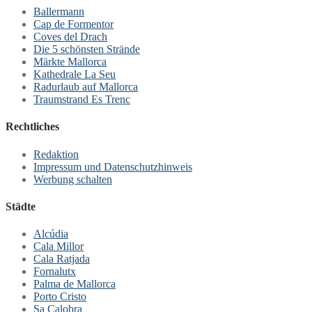
Ballermann
Cap de Formentor
Coves del Drach
Die 5 schönsten Strände
Märkte Mallorca
Kathedrale La Seu
Radurlaub auf Mallorca
Traumstrand Es Trenc
Rechtliches
Redaktion
Impressum und Datenschutzhinweis
Werbung schalten
Städte
Alcúdia
Cala Millor
Cala Ratjada
Fornalutx
Palma de Mallorca
Porto Cristo
Sa Calobra