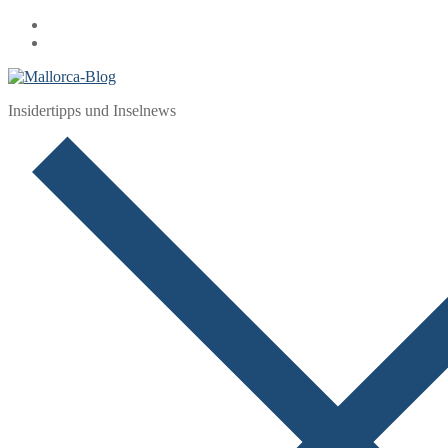
Zum
Menü
Schließen
Inhalt
springen
Insidertipps und Inselnews