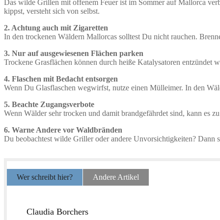
Das wilde Grillen mit offenem Feuer ist im Sommer auf Mallorca verbo
kippst, versteht sich von selbst.
2. Achtung auch mit Zigaretten
In den trockenen Wäldern Mallorcas solltest Du nicht rauchen. Brenn
3. Nur auf ausgewiesenen Flächen parken
Trockene Grasflächen können durch heiße Katalysatoren entzündet we
4. Flaschen mit Bedacht entsorgen
Wenn Du Glasflaschen wegwirfst, nutze einen Mülleimer. In den Wäld
5. Beachte Zugangsverbote
Wenn Wälder sehr trocken und damit brandgefährdet sind, kann es z
6. Warne Andere vor Waldbränden
Du beobachtest wilde Griller oder andere Unvorsichtigkeiten? Dann sp
Wer schreibt hier?
Andere Artikel
Claudia Borchers