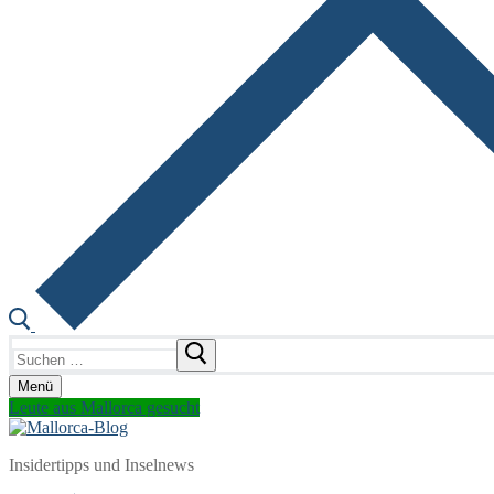
Suchen
nach:
Menü
Leute aus Mallorca gesucht
Insidertipps und Inselnews