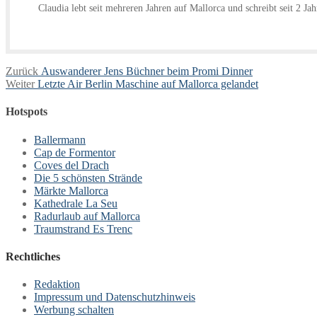
Claudia lebt seit mehreren Jahren auf Mallorca und schreibt seit 2 Ja
Beitragsnavigation
Vorheriger
Zurück
Auswanderer Jens Büchner beim Promi Dinner
Nächster
Beitrag:
Weiter
Letzte Air Berlin Maschine auf Mallorca gelandet
Beitrag:
Hotspots
Ballermann
Cap de Formentor
Coves del Drach
Die 5 schönsten Strände
Märkte Mallorca
Kathedrale La Seu
Radurlaub auf Mallorca
Traumstrand Es Trenc
Rechtliches
Redaktion
Impressum und Datenschutzhinweis
Werbung schalten