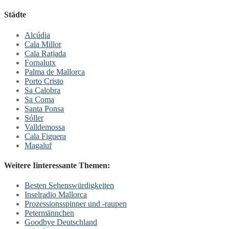
Städte
Alcúdia
Cala Millor
Cala Ratjada
Fornalutx
Palma de Mallorca
Porto Cristo
Sa Calobra
Sa Coma
Santa Ponsa
Sóller
Valldemossa
Cala Figuera
Magaluf
Weitere Iinteressante Themen:
Besten Sehenswürdigkeiten
Inselradio Mallorca
Prozessionsspinner und -raupen
Petermännchen
Goodbye Deutschland