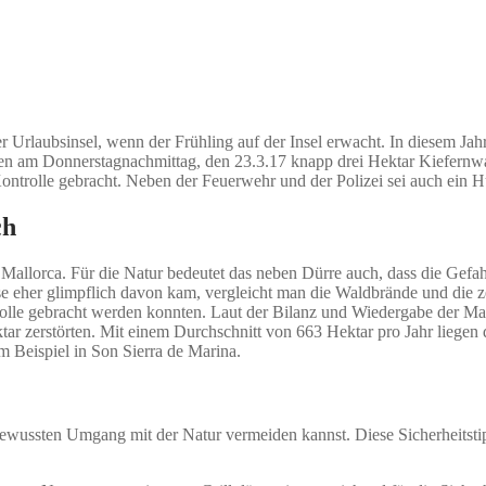
Urlaubsinsel, wenn der Frühling auf der Insel erwacht. In diesem Jahr
eien am Donnerstagnachmittag, den 23.3.17 knapp drei Hektar Kiefernw
trolle gebracht. Neben der Feuerwehr und der Polizei sei auch ein H
ch
 Mallorca. Für die Natur bedeutet das neben Dürre auch, dass die Gefa
ise eher glimpflich davon kam, vergleicht man die Waldbrände und die 
trolle gebracht werden konnten. Laut der Bilanz und Wiedergabe der M
r zerstörten. Mit einem Durchschnitt von 663 Hektar pro Jahr liegen 
 Beispiel in Son Sierra de Marina.
ewussten Umgang mit der Natur vermeiden kannst. Diese Sicherheitstip