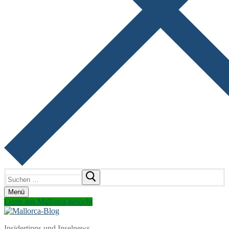
Suchen
nach:
Menü
Leute aus Mallorca gesucht
Insidertipps und Inselnews