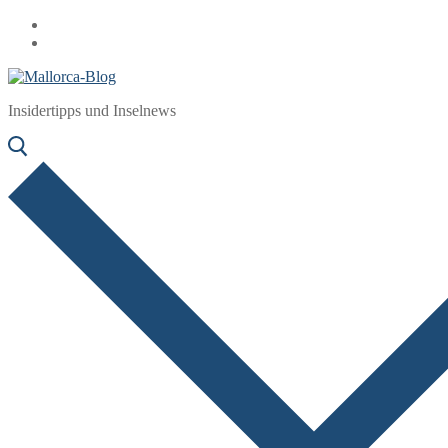
Zum
Menü
Schließen
Inhalt
springen
Insidertipps und Inselnews