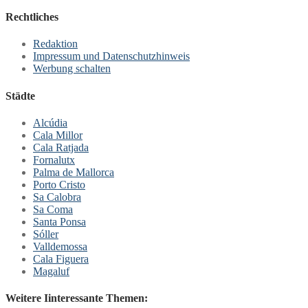
Rechtliches
Redaktion
Impressum und Datenschutzhinweis
Werbung schalten
Städte
Alcúdia
Cala Millor
Cala Ratjada
Fornalutx
Palma de Mallorca
Porto Cristo
Sa Calobra
Sa Coma
Santa Ponsa
Sóller
Valldemossa
Cala Figuera
Magaluf
Weitere Iinteressante Themen: