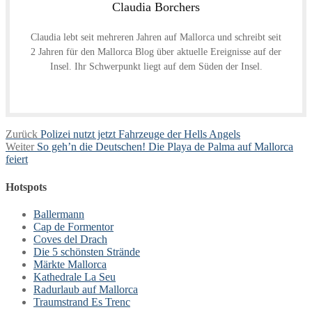
Claudia Borchers
Claudia lebt seit mehreren Jahren auf Mallorca und schreibt seit
2 Jahren für den Mallorca Blog über aktuelle Ereignisse auf der
Insel. Ihr Schwerpunkt liegt auf dem Süden der Insel.
Beitragsnavigation
Vorheriger
Zurück
Polizei nutzt jetzt Fahrzeuge der Hells Angels
Nächster
Beitrag:
Weiter
So geh’n die Deutschen! Die Playa de Palma auf Mallorca
Beitrag:
feiert
Hotspots
Ballermann
Cap de Formentor
Coves del Drach
Die 5 schönsten Strände
Märkte Mallorca
Kathedrale La Seu
Radurlaub auf Mallorca
Traumstrand Es Trenc