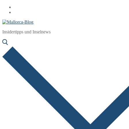
Zum
Menü
Schließen
Inhalt
springen
Insidertipps und Inselnews