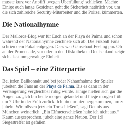
musste kurz vor Anpfiff ‚wegen Überfüllung‘ schließen. Machte
Einige auch lange Gesichter, geht die Sicherheit natürlich vor, um
die sich zahlreiche Security-Mitarbeiter und die Polizei kümmerten.
Die Nationalhymne
Der Mallorca-Blog war für Euch an der Playa de Palma und schon
während der Nationalhymne zeichnete sich ab: Die Fußball-Fans
schrien dem Pokal entgegen. Dass war Gänsehaut-Feeling pur. Ob
an der Promenade, vor oder in den Diskotheken: Deutschland zeigte
sich als stimmgewaltige Einheit.
Das Spiel – eine Zitterpartie
Bei jeden Ballkontakt und bei jeder Nahaufnahme der Spieler
jubelten die Fans an der
Playa de Palma
. Bis es dann in der
Verlängerung vergleichbar ruhig wurde. Einige hielten sich gar die
Augen zu. „Ich bin heute morgen gelandet und fliege morgen früh
um 7 Uhr in der Früh zurück. Ich bin nur hier hergekommen, um zu
jubeln. Wir müssen jetzt ein Tor schießen“, sagt Dennis aus
München weinerlich. „Ein Elfmeterschießen halte ich nicht aus.“
Kaum ausgesprochen, jubelt eine ganze Nation. Der 1:0
Siegestreffer ist gefallen.