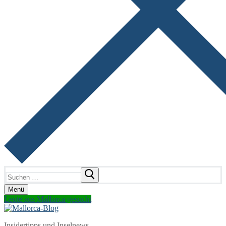
Suchen
nach:
Menü
Leute aus Mallorca gesucht
Insidertipps und Inselnews