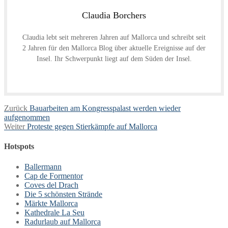
Claudia Borchers
Claudia lebt seit mehreren Jahren auf Mallorca und schreibt seit
2 Jahren für den Mallorca Blog über aktuelle Ereignisse auf der
Insel. Ihr Schwerpunkt liegt auf dem Süden der Insel.
Beitragsnavigation
Vorheriger
Zurück
Bauarbeiten am Kongresspalast werden wieder
Beitrag:
aufgenommen
Nächster
Weiter
Proteste gegen Stierkämpfe auf Mallorca
Beitrag:
Hotspots
Ballermann
Cap de Formentor
Coves del Drach
Die 5 schönsten Strände
Märkte Mallorca
Kathedrale La Seu
Radurlaub auf Mallorca