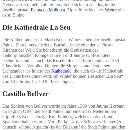
Nebensaison ohnehin ab. So empfiehlt sich ein Ausflug in die
Inselhauptstadt
Palma de Mallorca
. Tipps für schlechtes
Wetter
gibt
es so Einige.
Die Kathedrale La Seu
Die Kathedrale der hl. Maria ist das Wahrzeichen der Inselhauptstadt
Palma. Durch verschiedene Baustile ist sie eine der schönsten
Kirchen der Welt. Sie beherbergt die Grabstätten der
mallorquinischen Könige Jaume I und Jaume II. Besonders
beeindruckend ist auch das Rosettenfenster, bestehend aus 1236
Glasstücken. Vor allen Dingen die Morgensonne legt einen
Lichtzauber ins Innere der
Kathedrale
, die auch als die Kathedrale
des Lichts bezeichnet wird. Im Winter können Besucher „La Seu“
von 10 Uhr bis 15:15 Uhr besichtigen.
Castillo Bellver
Das Schloss von Bellver wurde im Jahre 1309 von Jaume II erbaut.
Es liegt im Osten der Stadt Palma, auf einem 112 Meter hohen
Gipfel. Es ist das einzige Rundschloss, welches in dem Land
Spanien erhalten wurde. Vom Parkplatz des Schlosses Bellver (zu
deutsch: schöne Aussicht) ist der Blick auf die Stadt Palma und den