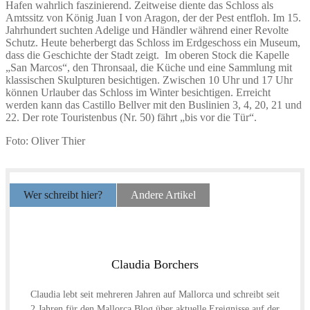
Hafen wahrlich faszinierend. Zeitweise diente das Schloss als
Amtssitz von König Juan I von Aragon, der der Pest entfloh. Im 15.
Jahrhundert suchten Adelige und Händler während einer Revolte
Schutz. Heute beherbergt das Schloss im Erdgeschoss ein Museum,
dass die Geschichte der Stadt zeigt. Im oberen Stock die Kapelle
„San Marcos“, den Thronsaal, die Küche und eine Sammlung mit
klassischen Skulpturen besichtigen. Zwischen 10 Uhr und 17 Uhr
können Urlauber das Schloss im Winter besichtigen. Erreicht
werden kann das Castillo Bellver mit den Buslinien 3, 4, 20, 21 und
22. Der rote Touristenbus (Nr. 50) fährt „bis vor die Tür“.
Foto: Oliver Thier
Wer schreibt hier?
Andere Artikel
Claudia Borchers
Claudia lebt seit mehreren Jahren auf Mallorca und schreibt seit
2 Jahren für den Mallorca Blog über aktuelle Ereignisse auf der