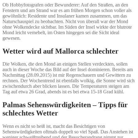
Ob Hobbyfotografen oder Bewunderer: Auf den Straßen, an den
Fenstern und am Strand war es am frühen Morgen schon voller als
gewöhnlich: Residente und Insulaner kamen zusammen, um das
Naturschauspiel zu beobachten. Nicht von überall war der Mond
ohne Wolkendecke sichtbar. Im Süden der Insel wirkte der blutrote
Mond leicht vernebelt, im Osten hingegen sei die Sicht ideal
gewesen.
Wetter wird auf Mallorca schlechter
Die Wolken, die den Mond an einigen Stellen verdeckten, sollen
auch in dieser Woche das Bild auf der Insel dominieren. Bereits am
Nachmittag (28.09.2015) ist mir Regenschauern und Gewittern zu
rechnen. Der Wochentrend ist ebenfalls wolkig, die Sonne wird sich
zwischendurch aber blicken lassen. Die Temperaturen steigen am
Tag auf etwa 26 Grad, abends ist es bei etwa 15-18 Grad kühl.
Palmas Sehenswürdigkeiten – Tipps für
schlechtes Wetter
Wenn es nicht so heiß ist, macht das Besichtigen von
Sehenswürdigkeiten oftmals doppelt so viel Spaß. Das Anstehen ist
weniger schweißtreibend und der Besucherandrang nimmt zur