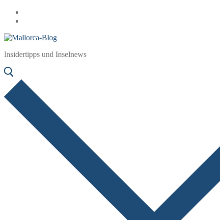
Zum
Menü
Schließen
Inhalt
springen
Insidertipps und Inselnews