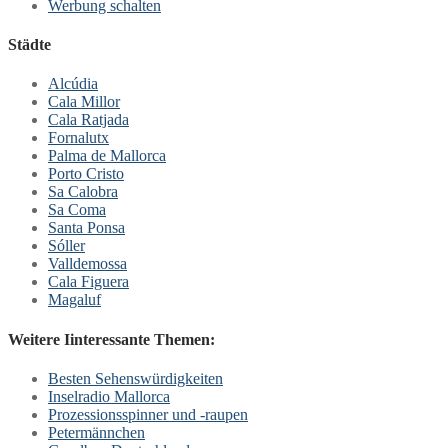
Werbung schalten
Städte
Alcúdia
Cala Millor
Cala Ratjada
Fornalutx
Palma de Mallorca
Porto Cristo
Sa Calobra
Sa Coma
Santa Ponsa
Sóller
Valldemossa
Cala Figuera
Magaluf
Weitere Iinteressante Themen:
Besten Sehenswürdigkeiten
Inselradio Mallorca
Prozessionsspinner und -raupen
Petermännchen