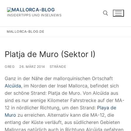
Zum
Inhalt
INSIDERTIPPS UND INSELNEWS
springen
MALLORCA-BLOG.DE
Suchen nach:
Platja de Muro (Sektor I)
GREG
26. MÄRZ 2014
STRÄNDE
Ganz in der Nähe der mallorquinischen Ortschaft
Alcúida
, im Norden der Insel Mallorca, befindet sich
der schöne Strand: Platja de Muro. Von Alcúida aus
sind es nur wenige Kilometer Fahrstrecke auf der MA-
12 in nördlicher Richtung, um den Strand:
Playa de
Muro
zu erreichen. Alternativ kann die MA-12, die
entlang der Küste verläuft, aus südlicheren Gebieten
Mallorcas natürlich auch in Richtung Alcúida gefahren