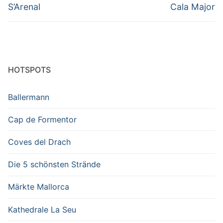
Vorheriger
Nächster
S’Arenal
Cala Major
Beitrag:
Beitrag:
HOTSPOTS
Ballermann
Cap de Formentor
Coves del Drach
Die 5 schönsten Strände
Märkte Mallorca
Kathedrale La Seu