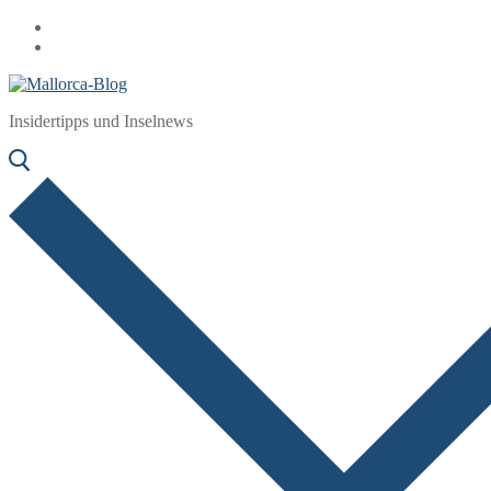
Zum
Menü
Schließen
Inhalt
springen
Insidertipps und Inselnews