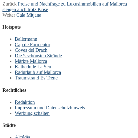
Beitragsnavigation
Vorheriger
Zurück
Preise und Nachfrage zu Luxusimmobilien auf Mallorca
Beitrag:
steigen auch trotz Krise
Nächster
Weiter
Cala Mitjana
Beitrag:
Hotspots
Ballermann
Cap de Formentor
Coves del Drach
Die 5 schönsten Strände
Märkte Mallorca
Kathedrale La Seu
Radurlaub auf Mallorca
Traumstrand Es Trenc
Rechtliches
Redaktion
Impressum und Datenschutzhinweis
Werbung schalten
Städte
Alcúdia