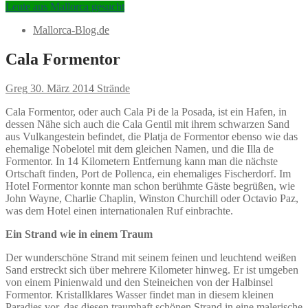
Leute aus Mallorca gesucht
Mallorca-Blog.de
Cala Formentor
Greg
30. März 2014
Strände
Cala Formentor, oder auch Cala Pi de la Posada, ist ein Hafen, in
dessen Nähe sich auch die Cala Gentil mit ihrem schwarzen Sand
aus Vulkangestein befindet, die Platja de Formentor ebenso wie das
ehemalige Nobelotel mit dem gleichen Namen, und die Illa de
Formentor. In 14 Kilometern Entfernung kann man die nächste
Ortschaft finden, Port de Pollenca, ein ehemaliges Fischerdorf. Im
Hotel Formentor konnte man schon berühmte Gäste begrüßen, wie
John Wayne, Charlie Chaplin, Winston Churchill oder Octavio Paz,
was dem Hotel einen internationalen Ruf einbrachte.
Ein Strand wie in einem Traum
Der wunderschöne Strand mit seinem feinen und leuchtend weißen
Sand erstreckt sich über mehrere Kilometer hinweg. Er ist umgeben
von einem Pinienwald und den Steineichen von der Halbinsel
Formentor. Kristallklares Wasser findet man in diesem kleinen
Paradies vor, das diesen traumhaft schönen Strand in eine malerische