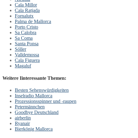
Cala Millor
Cala Ratjada
Fornalutx
Palma de Mallorca
Porto Cristo
Sa Calobra
Sa Coma
Santa Ponsa
Sóller
Valldemossa
Cala Figuera
Magaluf
Weitere Iinteressante Themen:
Besten Sehenswürdigkeiten
Inselradio Mallorca
Prozessionsspinner und -raupen
Petermännchen
Goodbye Deutschland
airberlin
Ryanair
Bierkönig Mallorca