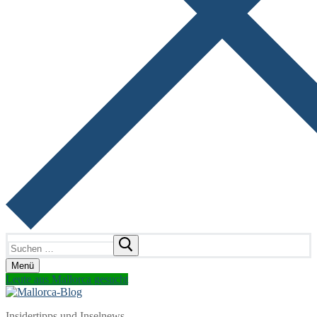
Suchen
nach:
Menü
Leute aus Mallorca gesucht
Insidertipps und Inselnews