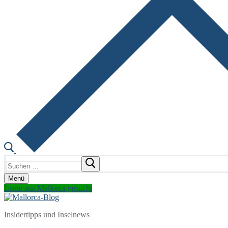
Suchen
nach:
Menü
Leute aus Mallorca gesucht
Insidertipps und Inselnews