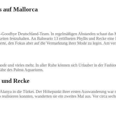
s auf Mallorca
x-Goodbye Deutschland-Team. In regelmäßigen Abstanden schaut das
en festzuhalten. An Balneario 13 eröffneten Phyllis und Recke eine Fa
derte, den Fokus aber auf die Vermarktung ihrer Mode zu legen. Am ve
mode und vieles mehr. In aller Ruhe können sich Urlauber in der Fashi
 Nähe des Palma Aquariums.
is und Recke
h Alanya in die Türkei. Der Höhepunkt ihrer ersten Auswanderung war
ealisieren konnten, wanderten sie ein zweites Mal aus. Vor circa sech