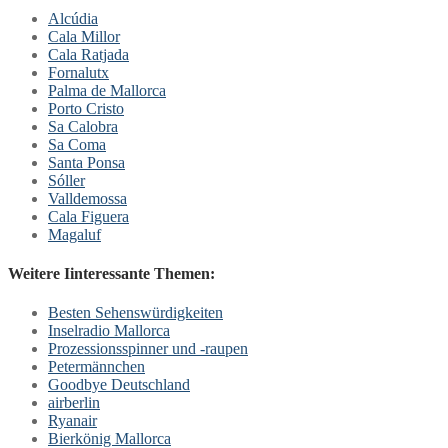
Alcúdia
Cala Millor
Cala Ratjada
Fornalutx
Palma de Mallorca
Porto Cristo
Sa Calobra
Sa Coma
Santa Ponsa
Sóller
Valldemossa
Cala Figuera
Magaluf
Weitere Iinteressante Themen:
Besten Sehenswürdigkeiten
Inselradio Mallorca
Prozessionsspinner und -raupen
Petermännchen
Goodbye Deutschland
airberlin
Ryanair
Bierkönig Mallorca