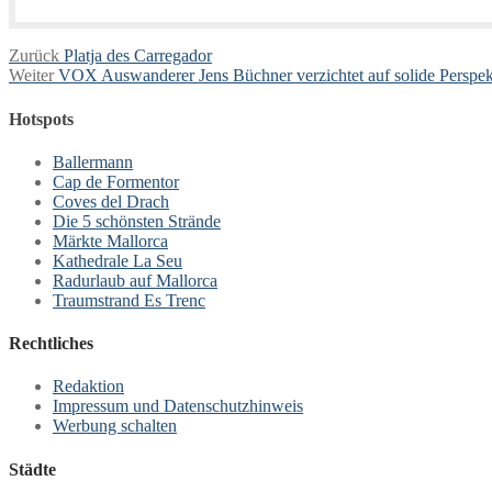
Beitragsnavigation
Vorheriger
Zurück
Platja des Carregador
Nächster
Beitrag:
Weiter
VOX Auswanderer Jens Büchner verzichtet auf solide Perspek
Beitrag:
Hotspots
Ballermann
Cap de Formentor
Coves del Drach
Die 5 schönsten Strände
Märkte Mallorca
Kathedrale La Seu
Radurlaub auf Mallorca
Traumstrand Es Trenc
Rechtliches
Redaktion
Impressum und Datenschutzhinweis
Werbung schalten
Städte