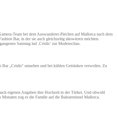
 Kamera-Team bei dem Auswanderer-Pärchen auf Mallorca nach dem
shion Bar, in der sie auch gleichzeitig tätowieren möchten.
rgangenen Samstag lud ‚Crislis‘ zur Modenschau.
on Bar „Crislis“ umsehen und bei kühlen Getränken verweilen. Zu
 nach eigenen Angaben ihre Hochzeit in der Türkei. Und obwohl
s Monaten zog es die Familie auf die Baleareninsel Mallorca.