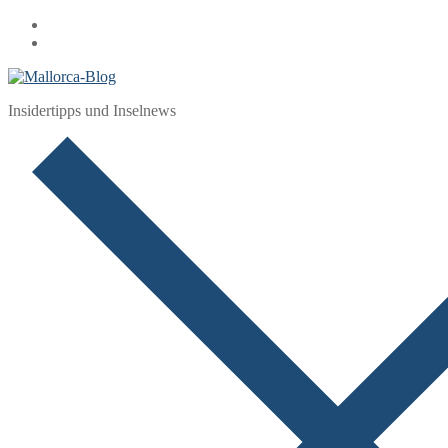
Zum
Menü
Schließen
Inhalt
springen
Insidertipps und Inselnews