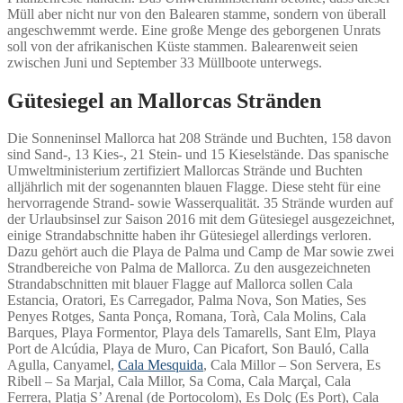
Müll aber nicht nur von den Balearen stamme, sondern von überall
angeschwemmt werde. Eine große Menge des geborgenen Unrats
soll von der afrikanischen Küste stammen. Balearenweit seien
zwischen Juni und September 33 Müllboote unterwegs.
Gütesiegel an Mallorcas Stränden
Die Sonneninsel Mallorca hat 208 Strände und Buchten, 158 davon
sind Sand-, 13 Kies-, 21 Stein- und 15 Kieselstände. Das spanische
Umweltministerium zertifiziert Mallorcas Strände und Buchten
alljährlich mit der sogenannten blauen Flagge. Diese steht für eine
hervorragende Strand- sowie Wasserqualität. 35 Strände wurden auf
der Urlaubsinsel zur Saison 2016 mit dem Gütesiegel ausgezeichnet,
einige Strandabschnitte haben ihr Gütesiegel allerdings verloren.
Dazu gehört auch die Playa de Palma und Camp de Mar sowie zwei
Strandbereiche von Palma de Mallorca. Zu den ausgezeichneten
Strandabschnitten mit blauer Flagge auf Mallorca sollen Cala
Estancia, Oratori, Es Carregador, Palma Nova, Son Maties, Ses
Penyes Rotges, Santa Ponça, Romana, Torà, Cala Molins, Cala
Barques, Playa Formentor, Playa dels Tamarells, Sant Elm, Playa
Port de Alcúdia, Playa de Muro, Can Picafort, Son Bauló, Calla
Agulla, Canyamel,
Cala Mesquida
, Cala Millor – Son Servera, Es
Ribell – Sa Marjal, Cala Millor, Sa Coma, Cala Marçal, Cala
Ferrera, Platja S’ Arenal (de Portocolom), Es Dolç (Es Port), Cala