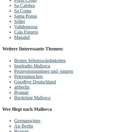
Porto Cristo
Sa Calobra
Sa Coma
Santa Ponsa
Sóller
Valldemossa
Cala Figuera
Magaluf
Weitere Iinteressante Themen:
Besten Sehenswürdigkeiten
Inselradio Mallorca
Prozessionsspinner und -raupen
Petermännchen
Goodbye Deutschland
airberlin
Ryanair
Bierkönig Mallorca
Wer fliegt nach Mallorca
Germanwings
Air Berlin
Ryanair