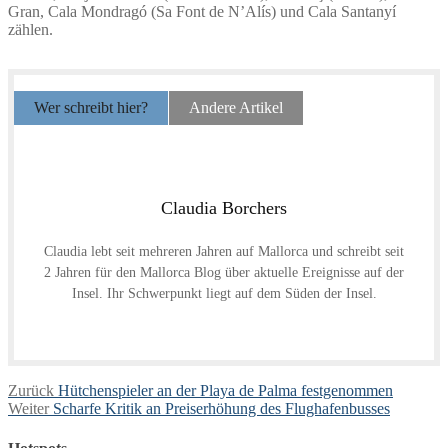
Gran, Cala Mondragó (Sa Font de N’Alís) und Cala Santanyí
zählen.
Wer schreibt hier?
Andere Artikel
Claudia Borchers
Claudia lebt seit mehreren Jahren auf Mallorca und schreibt seit
2 Jahren für den Mallorca Blog über aktuelle Ereignisse auf der
Insel. Ihr Schwerpunkt liegt auf dem Süden der Insel.
Beitragsnavigation
Vorheriger
Zurück
Hütchenspieler an der Playa de Palma festgenommen
Nächster
Beitrag:
Weiter
Scharfe Kritik an Preiserhöhung des Flughafenbusses
Beitrag: