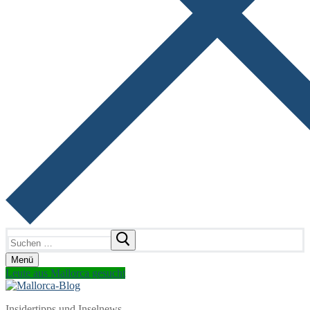
Suchen
nach:
Menü
Leute aus Mallorca gesucht
Insidertipps und Inselnews