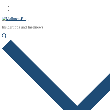
Zum
Menü
Schließen
Inhalt
springen
Insidertipps und Inselnews