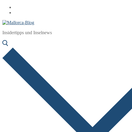
Zum
Menü
Schließen
Inhalt
springen
Insidertipps und Inselnews