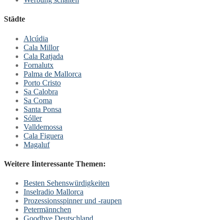
Städte
Alcúdia
Cala Millor
Cala Ratjada
Fornalutx
Palma de Mallorca
Porto Cristo
Sa Calobra
Sa Coma
Santa Ponsa
Sóller
Valldemossa
Cala Figuera
Magaluf
Weitere Iinteressante Themen:
Besten Sehenswürdigkeiten
Inselradio Mallorca
Prozessionsspinner und -raupen
Petermännchen
Goodbye Deutschland