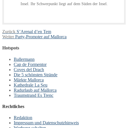
Insel. Ihr Schwerpunkt liegt auf dem Süden der Insel.
Beitragsnavigation
Vorheriger
Zurück
S’Arenal d’en Tem
Nächster
Beitrag:
Weiter
Party-Promoter auf Mallorca
Beitrag:
Hotspots
Ballermann
Cap de Formentor
Coves del Drach
Die 5 schönsten Strände
Märkte Mallorca
Kathedrale La Seu
Radurlaub auf Mallorca
Traumstrand Es Trenc
Rechtliches
Redaktion
Impressum und Datenschutzhinweis
Werbung schalten