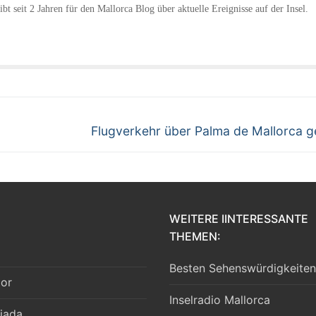
bt seit 2 Jahren für den Mallorca Blog über aktuelle Ereignisse auf der Insel.
Nächster
Flugverkehr über Palma de Mallorca g
Beitrag:
WEITERE IINTERESSANTE
THEMEN:
Besten Sehenswürdigkeiten
lor
Inselradio Mallorca
jada