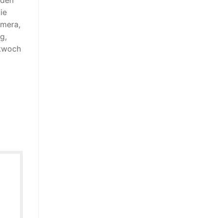
ie
amera,
g,
ttwoch