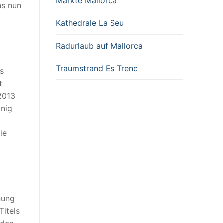
Märkte Mallorca
ns nun
Kathedrale La Seu
Radurlaub auf Mallorca
Traumstrand Es Trenc
ns
t
2013
önig
ie
nung
Titels
oden