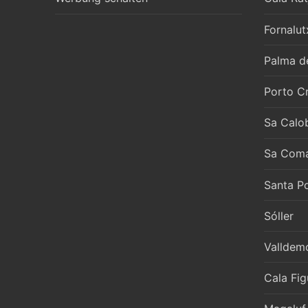
Fornalut
Palma d
Porto Cr
Sa Calo
Sa Com
Santa P
Sóller
Valldem
Cala Fig