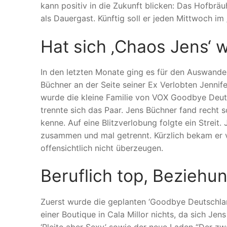
kann positiv in die Zukunft blicken: Das Hofbrä
als Dauergast. Künftig soll er jeden Mittwoch im 
Hat sich ‚Chaos Jens‘ 
In den letzten Monate ging es für den Auswander
Büchner an der Seite seiner Ex Verlobten Jennife
wurde die kleine Familie von VOX Goodbye Deuts
trennte sich das Paar. Jens Büchner fand recht s
kenne. Auf eine Blitzverlobung folgte ein Streit
zusammen und mal getrennt. Kürzlich bekam er v
offensichtlich nicht überzeugen.
Beruflich top, Beziehu
Zuerst wurde die geplanten ‘Goodbye Deutschla
einer Boutique in Cala Millor nichts, da sich Jen
‘Pleite aber Sexy’ sowie der neue Laden “Der zw