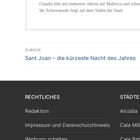
Claudia lebt seit mehreren Jahren auf Mallorca und schrei
Ihr Schwerpunkt liegt auf dem Süden der Insel.
Beitragsnavigation
ZURÜCK
Vorheriger
Sant Joan – die kürzeste Nacht des Jahres
Beitrag:
RECHTLICHES
STÄDTE
Redaktion
Alcúdia
Impressum und Datenschutzhinweis
Cala Mil
Werbung schalten
Cala Rat