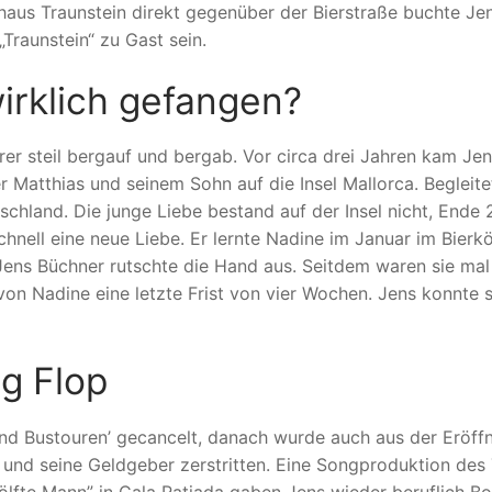
uhaus Traunstein direkt gegenüber der Bierstraße buchte Je
„Traunstein“ zu Gast sein.
wirklich gefangen?
er steil bergauf und bergab. Vor circa drei Jahren kam Je
r Matthias und seinem Sohn auf die Insel Mallorca. Begleite
chland. Die junge Liebe bestand auf der Insel nicht, Ende 
chnell eine neue Liebe. Er lernte Nadine im Januar im Bierk
. Jens Büchner rutschte die Hand aus. Seitdem waren sie mal
on Nadine eine letzte Frist von vier Wochen. Jens konnte s
ng Flop
nd Bustouren’ gecancelt, danach wurde auch aus der Eröff
s und seine Geldgeber zerstritten. Eine Songproduktion des 
ölfte Mann” in Cala Ratjada gaben Jens wieder beruflich B