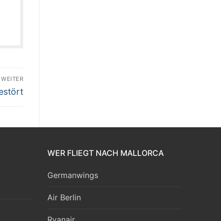
WEITER
estört
WER FLIEGT NACH MALLORCA
Germanwings
Air Berlin
Ryanair