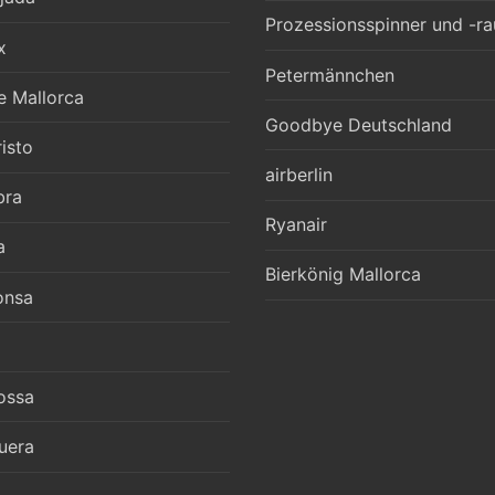
Prozessionsspinner und -r
x
Petermännchen
e Mallorca
Goodbye Deutschland
isto
airberlin
bra
Ryanair
a
Bierkönig Mallorca
onsa
ossa
uera