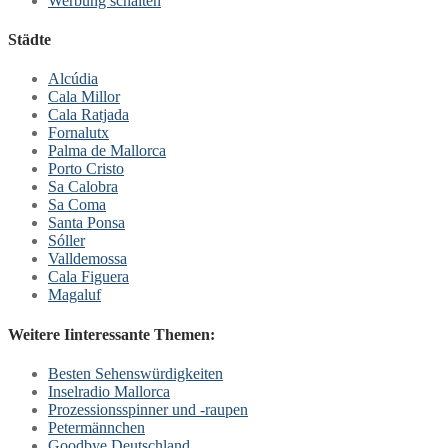
Werbung schalten
Städte
Alcúdia
Cala Millor
Cala Ratjada
Fornalutx
Palma de Mallorca
Porto Cristo
Sa Calobra
Sa Coma
Santa Ponsa
Sóller
Valldemossa
Cala Figuera
Magaluf
Weitere Iinteressante Themen:
Besten Sehenswürdigkeiten
Inselradio Mallorca
Prozessionsspinner und -raupen
Petermännchen
Goodbye Deutschland