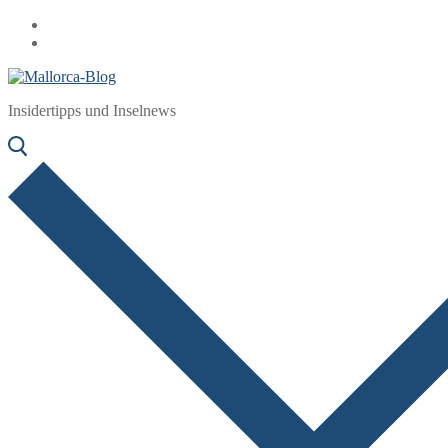
Zum
Menü
Schließen
Inhalt
springen
Insidertipps und Inselnews