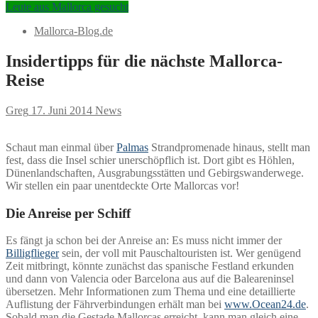
Leute aus Mallorca gesucht
Mallorca-Blog.de
Insidertipps für die nächste Mallorca-
Reise
Greg
17. Juni 2014
News
Schaut man einmal über
Palmas
Strandpromenade hinaus, stellt man
fest, dass die Insel schier unerschöpflich ist. Dort gibt es Höhlen,
Dünenlandschaften, Ausgrabungsstätten und Gebirgswanderwege.
Wir stellen ein paar unentdeckte Orte Mallorcas vor!
Die Anreise per Schiff
Es fängt ja schon bei der Anreise an: Es muss nicht immer der
Billigflieger
sein, der voll mit Pauschaltouristen ist. Wer genügend
Zeit mitbringt, könnte zunächst das spanische Festland erkunden
und dann von Valencia oder Barcelona aus auf die Baleareninsel
übersetzen. Mehr Informationen zum Thema und eine detaillierte
Auflistung der Fährverbindungen erhält man bei
www.Ocean24.de
.
Sobald man die Gestade Mallorcas erreicht, kann man gleich eine