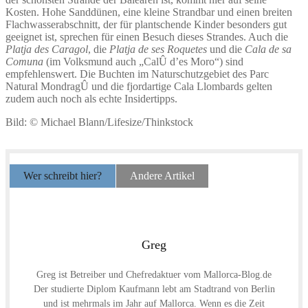
Kosten. Hohe Sanddünen, eine kleine Strandbar und einen breiten
Flachwasserabschnitt, der für plantschende Kinder besonders gut
geeignet ist, sprechen für einen Besuch dieses Strandes. Auch die
Platja des Caragol
, die
Platja de ses Roquetes
und die
Cala de sa
Comuna
(im Volksmund auch „CalÛ d’es Moro“) sind
empfehlenswert. Die Buchten im Naturschutzgebiet des Parc
Natural MondragÛ und die fjordartige Cala Llombards gelten
zudem auch noch als echte Insidertipps.
Bild: © Michael Blann/Lifesize/Thinkstock
Wer schreibt hier?
Andere Artikel
Greg
Greg ist Betreiber und Chefredaktuer vom Mallorca-Blog.de
Der studierte Diplom Kaufmann lebt am Stadtrand von Berlin
und ist mehrmals im Jahr auf Mallorca. Wenn es die Zeit