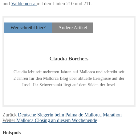
und
Valldemossa
mit den Linien 210 und 211.
Wer schreibt hier?
Andere Artikel
Claudia Borchers
Claudia lebt seit mehreren Jahren auf Mallorca und schreibt seit
2 Jahren für den Mallorca Blog über aktuelle Ereignisse auf der
Insel. Ihr Schwerpunkt liegt auf dem Süden der Insel.
Beitragsnavigation
Vorheriger
Zurück
Deutsche Siegerin beim Palma de Mallorca Marathon
Nächster
Beitrag:
Weiter
Mallorca Closing an diesem Wochenende
Beitrag:
Hotspots