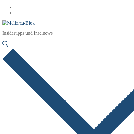
Zum
Menü
Schließen
Inhalt
springen
Insidertipps und Inselnews