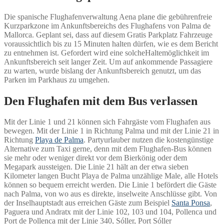
Die spanische Flughafenverwaltung Aena plane die gebührenfreie
Kurzparkzone im Ankunftsbereichs des Flughafens von Palma de
Mallorca. Geplant sei, dass auf diesem Gratis Parkplatz Fahrzeuge
voraussichtlich bis zu 15 Minuten halten dürfen, wie es dem Bericht
zu entnehmen ist. Gefordert wird eine solcheHaltemöglichkeit im
Ankunftsbereich seit langer Zeit. Um auf ankommende Passagiere
zu warten, wurde bislang der Ankunftsbereich genutzt, um das
Parken im Parkhaus zu umgehen.
Den Flughafen mit dem Bus verlassen
Mit der Linie 1 und 21 können sich Fahrgäste vom Flughafen aus
bewegen. Mit der Linie 1 in Richtung Palma und mit der Linie 21 in
Richtung
Playa de Palma
. Partyurlauber nutzen die kostengünstige
Alternative zum Taxi gerne, denn mit dem Flughafen-Bus können
sie mehr oder weniger direkt vor dem Bierkönig oder dem
Megapark aussteigen. Die Linie 21 hält an der etwa sieben
Kilometer langen Bucht Playa de Palma unzählige Male, alle Hotels
können so bequem erreicht werden. Die Linie 1 befördert die Gäste
nach Palma, von wo aus es direkte, inselweite Anschlüsse gibt. Von
der Inselhauptstadt aus erreichen Gäste zum Beispiel
Santa Ponsa
,
Paguera und Andratx mit der Linie 102, 103 und 104, Pollenca und
Port de Pollenca mit der Linie 340, Sóller, Port Sóller