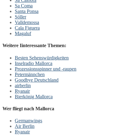
Sa Calobra
Sa Coma
Santa Ponsa
Sóller
Valldemossa
Cala Figuera
Magaluf
Weitere Iinteressante Themen:
Besten Sehenswürdigkeiten
Inselradio Mallorca
Prozessionsspinner und -raupen
Petermännchen
Goodbye Deutschland
airberlin
Ryanair
Bierkönig Mallorca
Wer fliegt nach Mallorca
Germanwings
Air Berlin
Ryanair