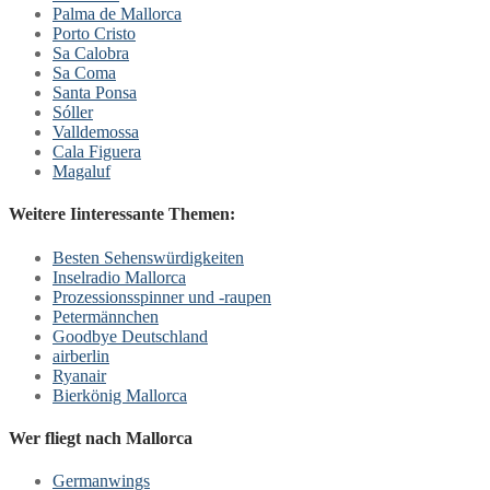
Palma de Mallorca
Porto Cristo
Sa Calobra
Sa Coma
Santa Ponsa
Sóller
Valldemossa
Cala Figuera
Magaluf
Weitere Iinteressante Themen:
Besten Sehenswürdigkeiten
Inselradio Mallorca
Prozessionsspinner und -raupen
Petermännchen
Goodbye Deutschland
airberlin
Ryanair
Bierkönig Mallorca
Wer fliegt nach Mallorca
Germanwings