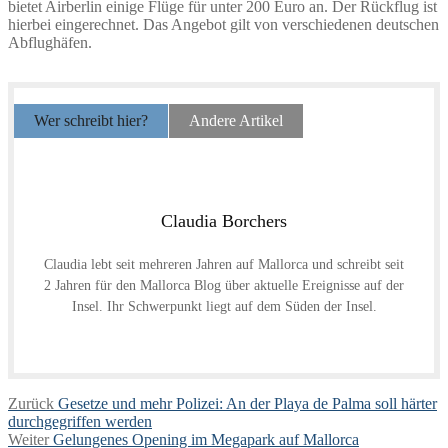
bietet Airberlin einige Flüge für unter 200 Euro an. Der Rückflug ist
hierbei eingerechnet. Das Angebot gilt von verschiedenen deutschen
Abflughäfen.
Wer schreibt hier?
Andere Artikel
Claudia Borchers
Claudia lebt seit mehreren Jahren auf Mallorca und schreibt seit
2 Jahren für den Mallorca Blog über aktuelle Ereignisse auf der
Insel. Ihr Schwerpunkt liegt auf dem Süden der Insel.
Beitragsnavigation
Vorheriger
Zurück
Gesetze und mehr Polizei: An der Playa de Palma soll härter
Beitrag:
durchgegriffen werden
Nächster
Weiter
Gelungenes Opening im Megapark auf Mallorca