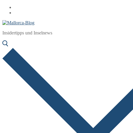
Zum
Menü
Schließen
Inhalt
springen
Insidertipps und Inselnews