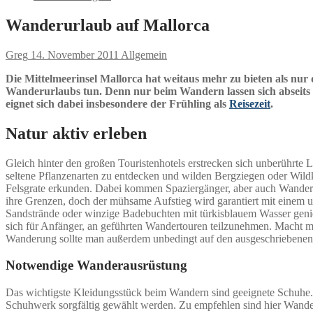
Wanderurlaub auf Mallorca
Greg
14. November 2011
Allgemein
Die Mittelmeerinsel Mallorca hat weitaus mehr zu bieten als nur
Wanderurlaubs tun. Denn nur beim Wandern lassen sich abseits 
eignet sich dabei insbesondere der Frühling als
Reisezeit
.
Natur aktiv erleben
Gleich hinter den großen Touristenhotels erstrecken sich unberührte 
seltene Pflanzenarten zu entdecken und wilden Bergziegen oder Wil
Felsgrate erkunden. Dabei kommen Spaziergänger, aber auch Wanderer,
ihre Grenzen, doch der mühsame Aufstieg wird garantiert mit einem 
Sandstrände oder winzige Badebuchten mit türkisblauem Wasser genie
sich für Anfänger, an geführten Wandertouren teilzunehmen. Macht man
Wanderung sollte man außerdem unbedingt auf den ausgeschriebenen 
Notwendige Wanderausrüstung
Das wichtigste Kleidungsstück beim Wandern sind geeignete Schuhe.
Schuhwerk sorgfältig gewählt werden. Zu empfehlen sind hier Wanders