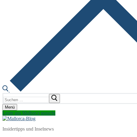
Suchen
nach:
Menü
Leute aus Mallorca gesucht
Insidertipps und Inselnews