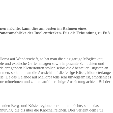
lernen möchte, kann dies am besten im Rahmen eines
 Panoramablicke der Insel entdecken. Für die Erkundung zu Fuß
llorca auf Wanderschaft, so hat man die einzigartige Möglichkeit,
öfe und exotische Gartenanlagen sowie imposante Schluchten und
lerregenden Klettertouren stoßen selbst die Abenteuerlustigsten an
men, so kann man die Aussicht auf die felsige Küste, kilometerlange
. Da das Gelände auf Mallorca teils sehr unwegsam ist, empfiehlt es
arte mitnehmen und zudem auf die richtige Ausrüstung achten. Bei der
henden Berg- und Küstenregionen erkunden möchte, sollte das
nürung, die bis über die Knöchel reichen. Dies verleiht dem Fuß