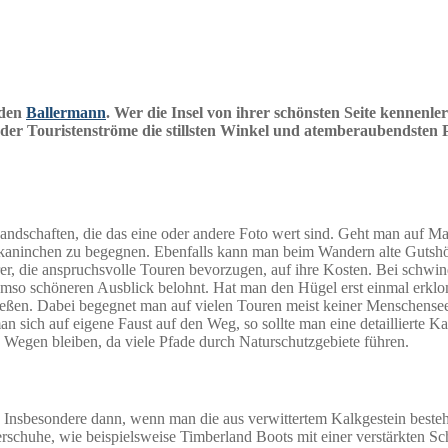
 den
Ballermann
. Wer die Insel von ihrer schönsten Seite kennen
der Touristenströme die stillsten Winkel und atemberaubendsten
Landschaften, die das eine oder andere Foto wert sind. Geht man auf Ma
dkaninchen zu begegnen. Ebenfalls kann man beim Wandern alte Gutsh
 die anspruchsvolle Touren bevorzugen, auf ihre Kosten. Bei schwinde
umso schöneren Ausblick belohnt. Hat man den Hügel erst einmal erklom
ßen. Dabei begegnet man auf vielen Touren meist keiner Menschenseele
 sich auf eigene Faust auf den Weg, so sollte man eine detaillierte K
Wegen bleiben, da viele Pfade durch Naturschutzgebiete führen.
 Insbesondere dann, wenn man die aus verwittertem Kalkgestein beste
chuhe, wie beispielsweise Timberland Boots mit einer verstärkten Sch