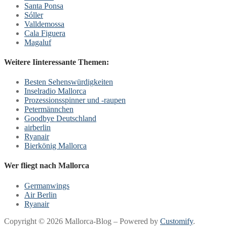
Santa Ponsa
Sóller
Valldemossa
Cala Figuera
Magaluf
Weitere Iinteressante Themen:
Besten Sehenswürdigkeiten
Inselradio Mallorca
Prozessionsspinner und -raupen
Petermännchen
Goodbye Deutschland
airberlin
Ryanair
Bierkönig Mallorca
Wer fliegt nach Mallorca
Germanwings
Air Berlin
Ryanair
Copyright © 2026 Mallorca-Blog – Powered by
Customify
.