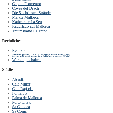
Cap de Formentor
Coves del Drach
Die 5 schönsten Strände
Märkte Mallorca
Kathedrale La Seu
Radurlaub auf Mallorca
Traumstrand Es Trenc
Rechtliches
Redaktion
Impressum und Datenschutzhinweis
Werbung schalten
Städte
Alcúdia
Cala Millor
Cala Ratjada
Fornalutx
Palma de Mallorca
Porto Cristo
Sa Calobra
Sa Coma