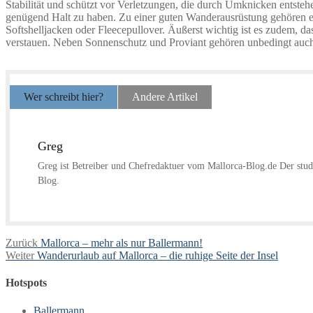
Stabilität und schützt vor Verletzungen, die durch Umknicken entste
genügend Halt zu haben. Zu einer guten Wanderausrüstung gehören 
Softshelljacken oder Fleecepullover. Äußerst wichtig ist es zudem, 
verstauen. Neben Sonnenschutz und Proviant gehören unbedingt auch e
Wer schreibt hier?
Andere Artikel
Greg
Greg ist Betreiber und Chefredaktuer vom Mallorca-Blog.de Der studi
Blog.
Beitragsnavigation
Vorheriger
Zurück
Mallorca – mehr als nur Ballermann!
Nächster
Beitrag:
Weiter
Wanderurlaub auf Mallorca – die ruhige Seite der Insel
Beitrag:
Hotspots
Ballermann