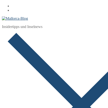
Zum
Menü
Schließen
Inhalt
springen
Insidertipps und Inselnews