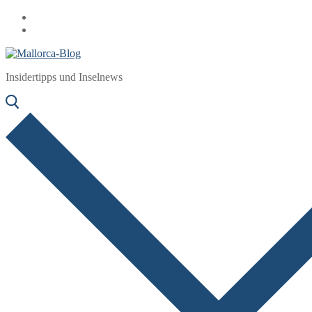
Zum
Menü
Schließen
Inhalt
springen
Insidertipps und Inselnews