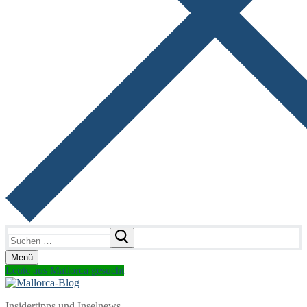
Suchen
nach:
Menü
Leute aus Mallorca gesucht
Insidertipps und Inselnews