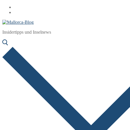
Zum
Menü
Schließen
Inhalt
springen
Insidertipps und Inselnews