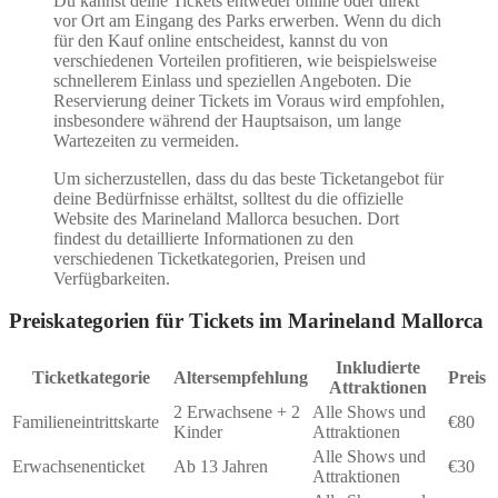
Du kannst deine Tickets entweder online oder direkt
vor Ort am Eingang des Parks erwerben. Wenn du dich
für den Kauf online entscheidest, kannst du von
verschiedenen Vorteilen profitieren, wie beispielsweise
schnellerem Einlass und speziellen Angeboten. Die
Reservierung deiner Tickets im Voraus wird empfohlen,
insbesondere während der Hauptsaison, um lange
Wartezeiten zu vermeiden.
Um sicherzustellen, dass du das beste Ticketangebot für
deine Bedürfnisse erhältst, solltest du die offizielle
Website des Marineland Mallorca besuchen. Dort
findest du detaillierte Informationen zu den
verschiedenen Ticketkategorien, Preisen und
Verfügbarkeiten.
Preiskategorien für Tickets im Marineland Mallorca
Inkludierte
Ticketkategorie
Altersempfehlung
Preis
Attraktionen
2 Erwachsene + 2
Alle Shows und
Familieneintrittskarte
€80
Kinder
Attraktionen
Alle Shows und
Erwachsenenticket
Ab 13 Jahren
€30
Attraktionen