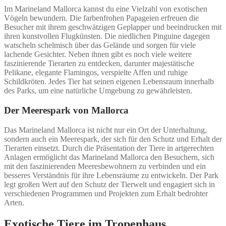
Im Marineland Mallorca kannst du eine Vielzahl von exotischen
Vögeln bewundern. Die farbenfrohen Papageien erfreuen die
Besucher mit ihrem geschwätzigen Geplapper und beeindrucken mit
ihren kunstvollen Flugkünsten. Die niedlichen Pinguine dagegen
watscheln schelmisch über das Gelände und sorgen für viele
lachende Gesichter. Neben ihnen gibt es noch viele weitere
faszinierende Tierarten zu entdecken, darunter majestätische
Pelikane, elegante Flamingos, verspielte Affen und ruhige
Schildkröten. Jedes Tier hat seinen eigenen Lebensraum innerhalb
des Parks, um eine natürliche Umgebung zu gewährleisten.
Der Meerespark von Mallorca
Das Marineland Mallorca ist nicht nur ein Ort der Unterhaltung,
sondern auch ein Meerespark, der sich für den Schutz und Erhalt der
Tierarten einsetzt. Durch die Präsentation der Tiere in artgerechten
Anlagen ermöglicht das Marineland Mallorca den Besuchern, sich
mit den faszinierenden Meeresbewohnern zu verbinden und ein
besseres Verständnis für ihre Lebensräume zu entwickeln. Der Park
legt großen Wert auf den Schutz der Tierwelt und engagiert sich in
verschiedenen Programmen und Projekten zum Erhalt bedrohter
Arten.
Exotische Tiere im Tropenhaus