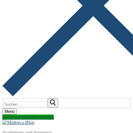
Suchen
nach:
Menü
Leute aus Mallorca gesucht
Insidertipps und Inselnews