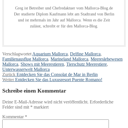
Greg ist Betreiber und Chefredaktuer vom Mallorca-Blog.de
Der studierte Diplom Kaufmann lebt am Stadtrand von Berlin
und ist mehrmals im Jahr auf Mallorca. Wenn es die Zeit
zulässt, schreibt er für den Mallorca-Blog.
Verschlagwortet
Aquarium Mallorca
,
Delfine Mallorca
,
Familienausflug Mallorca
,
Marineland Mallorca
,
Meereslebewesen
Mallorca
,
Shows mit Meerestieren
,
Tierschutz Meerestiere
,
Unterwasserwelt Mallorca
Beitragsnavigation
Vorheriger
Zurück
Entdecken Sie das Consolat de Mar in Berlin
Nächster
Beitrag:
Weiter
Entdecken Sie das Luxusresort Puente Romano!
Beitrag:
Schreibe einen Kommentar
Deine E-Mail-Adresse wird nicht veröffentlicht.
Erforderliche
Felder sind mit
*
markiert
Kommentar
*