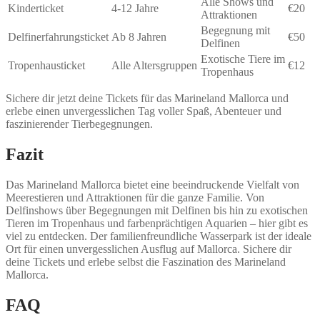
Alle Shows und
Kinderticket
4-12 Jahre
€20
Attraktionen
Begegnung mit
Delfinerfahrungsticket
Ab 8 Jahren
€50
Delfinen
Exotische Tiere im
Tropenhausticket
Alle Altersgruppen
€12
Tropenhaus
Sichere dir jetzt deine Tickets für das Marineland Mallorca und
erlebe einen unvergesslichen Tag voller Spaß, Abenteuer und
faszinierender Tierbegegnungen.
Fazit
Das Marineland Mallorca bietet eine beeindruckende Vielfalt von
Meerestieren und Attraktionen für die ganze Familie. Von
Delfinshows über Begegnungen mit Delfinen bis hin zu exotischen
Tieren im Tropenhaus und farbenprächtigen Aquarien – hier gibt es
viel zu entdecken. Der familienfreundliche Wasserpark ist der ideale
Ort für einen unvergesslichen Ausflug auf Mallorca. Sichere dir
deine Tickets und erlebe selbst die Faszination des Marineland
Mallorca.
FAQ