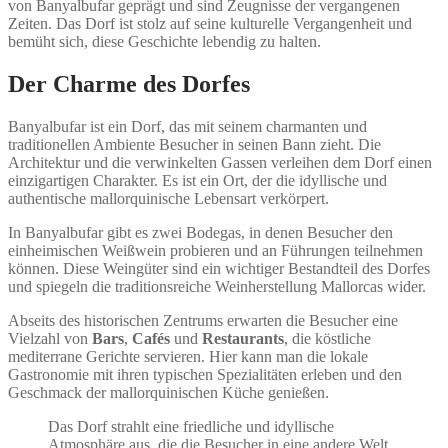
von Banyalbufar geprägt und sind Zeugnisse der vergangenen
Zeiten. Das Dorf ist stolz auf seine kulturelle Vergangenheit und
bemüht sich, diese Geschichte lebendig zu halten.
Der Charme des Dorfes
Banyalbufar ist ein Dorf, das mit seinem charmanten und
traditionellen Ambiente Besucher in seinen Bann zieht. Die
Architektur und die verwinkelten Gassen verleihen dem Dorf einen
einzigartigen Charakter. Es ist ein Ort, der die idyllische und
authentische mallorquinische Lebensart verkörpert.
In Banyalbufar gibt es zwei Bodegas, in denen Besucher den
einheimischen Weißwein probieren und an Führungen teilnehmen
können. Diese Weingüter sind ein wichtiger Bestandteil des Dorfes
und spiegeln die traditionsreiche Weinherstellung Mallorcas wider.
Abseits des historischen Zentrums erwarten die Besucher eine
Vielzahl von
Bars
,
Cafés
und
Restaurants
, die köstliche
mediterrane Gerichte servieren. Hier kann man die lokale
Gastronomie mit ihren typischen Spezialitäten erleben und den
Geschmack der mallorquinischen Küche genießen.
Das Dorf strahlt eine friedliche und idyllische
Atmosphäre aus, die die Besucher in eine andere Welt