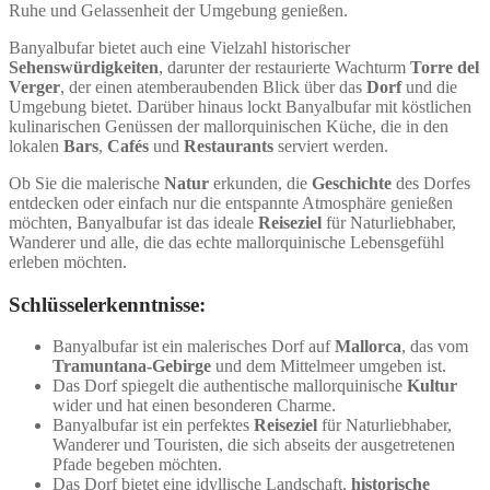
Ruhe und Gelassenheit der Umgebung genießen.
Banyalbufar bietet auch eine Vielzahl historischer
Sehenswürdigkeiten
, darunter der restaurierte Wachturm
Torre del
Verger
, der einen atemberaubenden Blick über das
Dorf
und die
Umgebung bietet. Darüber hinaus lockt Banyalbufar mit köstlichen
kulinarischen Genüssen der mallorquinischen Küche, die in den
lokalen
Bars
,
Cafés
und
Restaurants
serviert werden.
Ob Sie die malerische
Natur
erkunden, die
Geschichte
des Dorfes
entdecken oder einfach nur die entspannte Atmosphäre genießen
möchten, Banyalbufar ist das ideale
Reiseziel
für Naturliebhaber,
Wanderer und alle, die das echte mallorquinische Lebensgefühl
erleben möchten.
Schlüsselerkenntnisse:
Banyalbufar ist ein malerisches Dorf auf
Mallorca
, das vom
Tramuntana-Gebirge
und dem Mittelmeer umgeben ist.
Das Dorf spiegelt die authentische mallorquinische
Kultur
wider und hat einen besonderen Charme.
Banyalbufar ist ein perfektes
Reiseziel
für Naturliebhaber,
Wanderer und Touristen, die sich abseits der ausgetretenen
Pfade begeben möchten.
Das Dorf bietet eine idyllische Landschaft,
historische