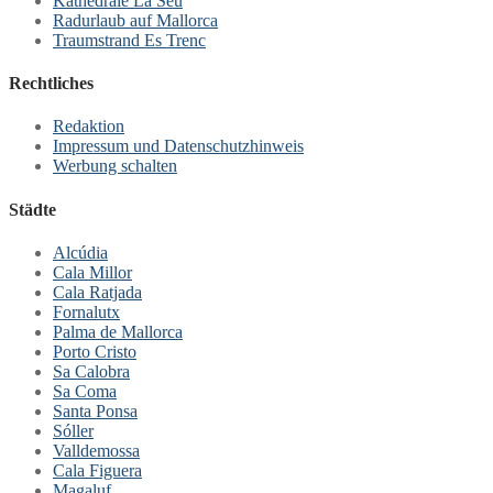
Kathedrale La Seu
Radurlaub auf Mallorca
Traumstrand Es Trenc
Rechtliches
Redaktion
Impressum und Datenschutzhinweis
Werbung schalten
Städte
Alcúdia
Cala Millor
Cala Ratjada
Fornalutx
Palma de Mallorca
Porto Cristo
Sa Calobra
Sa Coma
Santa Ponsa
Sóller
Valldemossa
Cala Figuera
Magaluf