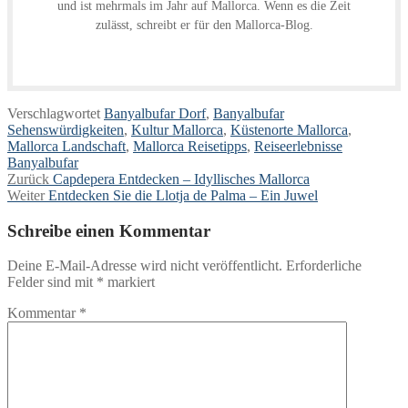
und ist mehrmals im Jahr auf Mallorca. Wenn es die Zeit
zulässt, schreibt er für den Mallorca-Blog.
Verschlagwortet
Banyalbufar Dorf
,
Banyalbufar
Sehenswürdigkeiten
,
Kultur Mallorca
,
Küstenorte Mallorca
,
Mallorca Landschaft
,
Mallorca Reisetipps
,
Reiseerlebnisse
Banyalbufar
Beitragsnavigation
Vorheriger
Zurück
Capdepera Entdecken – Idyllisches Mallorca
Nächster
Beitrag:
Weiter
Entdecken Sie die Llotja de Palma – Ein Juwel
Beitrag:
Schreibe einen Kommentar
Deine E-Mail-Adresse wird nicht veröffentlicht.
Erforderliche
Felder sind mit
*
markiert
Kommentar
*