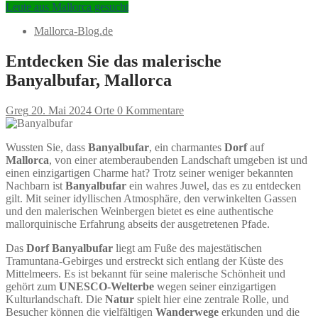
Leute aus Mallorca gesucht
Mallorca-Blog.de
Entdecken Sie das malerische
Banyalbufar, Mallorca
Greg
20. Mai 2024
Orte
0 Kommentare
Wussten Sie, dass
Banyalbufar
, ein charmantes
Dorf
auf
Mallorca
, von einer atemberaubenden Landschaft umgeben ist und
einen einzigartigen Charme hat? Trotz seiner weniger bekannten
Nachbarn ist
Banyalbufar
ein wahres Juwel, das es zu entdecken
gilt. Mit seiner idyllischen Atmosphäre, den verwinkelten Gassen
und den malerischen Weinbergen bietet es eine authentische
mallorquinische Erfahrung abseits der ausgetretenen Pfade.
Das
Dorf
Banyalbufar
liegt am Fuße des majestätischen
Tramuntana-Gebirges und erstreckt sich entlang der Küste des
Mittelmeers. Es ist bekannt für seine malerische Schönheit und
gehört zum
UNESCO-Welterbe
wegen seiner einzigartigen
Kulturlandschaft. Die
Natur
spielt hier eine zentrale Rolle, und
Besucher können die vielfältigen
Wanderwege
erkunden und die