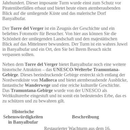
Jahrhundert. Dieser imposante Turm wurde einst zum Schutz vor
Piratenüberfällen erbaut und bietet heute einen atemberaubenden
Blick auf die umliegende Küste und das malerische Dorf
Banyalbufar.
Der
Torre del Verger
ist ein Zeugnis der Geschichte und ein
beliebtes Fotomotiv für Besucher. Von hier aus können Sie die
Schönheit der umliegenden Landschaft und den majestätischen
Blick auf das Mittelmeer bewundern. Der Turm ist ein wahres Juwel
in Banyalbufar und ein Ort, den Sie bei Ihrem Besuch nicht
verpassen sollten.
Neben dem
Torre del Verger
bietet Banyalbufar noch eine weitere
historische Attraktion – das
UNESCO-Welterbe
Tramuntana-
Gebirge
. Dieses beeindruckende Gebirge erstreckt sich entlang der
Nordwestküste von
Mallorca
und bietet atemberaubende Ausblicke,
fantastische
Wanderwege
und eine reiche kulturelle Geschichte.
Das
Tramuntana-Gebirge
wurde von der UNESCO als
Weltkulturerbe eingestuft und ist somit ein bedeutendes Erbe, das es
zu schützen und zu bewahren gilt.
Historische
Sehenswürdigkeiten
Beschreibung
in Banyalbufar
Restaurierter Wachturm aus dem 16.