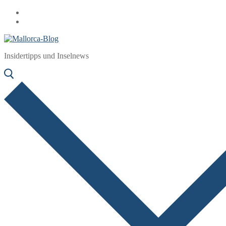
Zum
Menü
Schließen
Inhalt
springen
Insidertipps und Inselnews