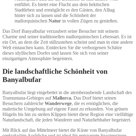
entführt. Es bietet eine Flucht aus dem hektischen
Stadtleben und ermöglicht es den Gästen, den Alltag
hinter sich zu lassen und die Schönheit der
mallorquinischen
Natur
in vollen Zügen zu genießen.
Das Dorf Banyalbufar verzaubert seine Besucher mit seinem
Charme und seiner traditionellen mallorquinischen Lebensart. Es ist
ein Ort, an dem die Zeit stillzustehen scheint und man in eine andere
Welt eintauchen kann. Entdecken Sie die verborgenen Schätze
dieses idyllischen Dorfes und lassen Sie sich von seiner
einzigartigen Atmosphäre begeistern.
Die landschaftliche Schönheit von
Banyalbufar
Banyalbufar liegt eingebettet in die atemberaubende Landschaft des
Tramuntana-Gebirges auf
Mallorca.
Das Dorf bietet seinen
Besuchern zahlreiche
Wanderwege
, die es ermöglichen, die
malerische Umgebung auf eigene Faust zu erkunden. Von grünen
Hügeln bis hin zu steilen Klippen bietet diese Region eine vielfältige
Naturlandschaft, die jeden Wanderer und Naturliebhaber begeistert.
Mit Blick auf das Mittelmeer bietet die Küste von Banyalbufar
spektakuläre Ausblicke und ist ideal für entspannte Spaziergänge