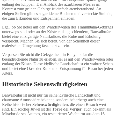
entlang der Klippen. Der Anblick des azurblauen Meeres im
Kontrast zum grünen Gebirge ist einfach atemberaubend. An
einigen Stellen gibt es sogar kleine Buchten und versteckte Strände,
die zum Erkunden und Entspannen einladen.
Egal, ob Sie lieber auf den Wanderwegen des Tramuntana-Gebirges
unterwegs sind oder an der Küste entlang schlendern, Banyalbufar
bietet eine einzigartige Naturkulisse, die Ruhe und Erholung
verspricht. Machen Sie sich bereit, von der Schönheit dieser
malerischen Umgebung fasziniert zu sein.
Verpassen Sie nicht die Gelegenheit, in Banyalbufar die
beeindruckende Natur zu erleben, sei es auf den Wanderwegen oder
entlang der
Küste.
Diese idyllische Landschaft ist ein wahrer Schatz
und bietet eine Oase der Ruhe und Entspannung für Besucher jeden
Alters.
Historische Sehenswürdigkeiten
Banyalbufar ist nicht nur für seine idyllische Landschaft und
charmante Atmosphäre bekannt, sondern beherbergt auch eine
Reihe historischer
Sehenswürdigkeiten
, die einen Besuch wert
sind. Ein solches Juwel ist der
Torre del Verger
, auch bekannt als
Mirador de ses Ànimes, ein restaurierter Wachturm aus dem 16.