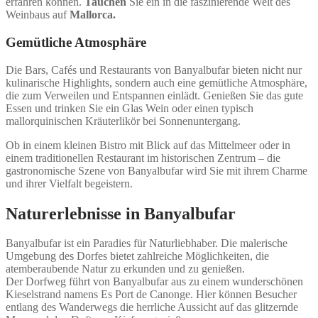
erfahren können.
Tauchen
Sie ein in die faszinierende Welt des
Weinbaus auf
Mallorca.
Gemütliche Atmosphäre
Die Bars, Cafés und Restaurants von Banyalbufar bieten nicht nur
kulinarische Highlights, sondern auch eine gemütliche Atmosphäre,
die zum Verweilen und Entspannen einlädt. Genießen Sie das gute
Essen und trinken Sie ein Glas Wein oder einen typisch
mallorquinischen Kräuterlikör bei Sonnenuntergang.
Ob in einem kleinen Bistro mit Blick auf das Mittelmeer oder in
einem traditionellen Restaurant im historischen Zentrum – die
gastronomische Szene von Banyalbufar wird Sie mit ihrem Charme
und ihrer Vielfalt begeistern.
Naturerlebnisse in Banyalbufar
Banyalbufar ist ein Paradies für Naturliebhaber. Die malerische
Umgebung des Dorfes bietet zahlreiche Möglichkeiten, die
atemberaubende Natur zu erkunden und zu genießen.
Der Dorfweg führt von Banyalbufar aus zu einem wunderschönen
Kieselstrand namens Es Port de Canonge. Hier können Besucher
entlang des Wanderwegs die herrliche Aussicht auf das glitzernde