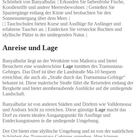
Schönheit von Banyalbufar. | Erkunden Sie farbenfrohe Fische,
Korallenriffe und andere Meeresbewohner. | Genießen Sie
Spaziergänge entlang der Küste und beobachten Sie den
Sonnenuntergang über dem Meer. |
| | Tauchschulen bieten Kurse und Ausflüge für Anfänger und
erfahrene Taucher an. | Entdecken Sie versteckte Buchten und
idyllische Plätze in der umliegenden Natur. |
Anreise und Lage
Banyalbufar liegt an der Westküste von Mallorca und bietet
Besuchern eine wunderschöne
Lage
inmitten des Tramuntana-
Gebirges. Das Dorf ist über die Landstraße Ma-10 bequem
erreichbar, die auch als „Straße durch das Tramuntana-Gebirge“
bekannt ist. Diese malerische Straße führt die Reisenden entlang der
Bergkette und bietet atemberaubende Ausblicke auf die umliegende
Landschaft.
Banyalbufar ist von anderen Städten und Dörfern wie Valldemossa
und Andratx leicht zu erreichen. Diese günstige
Lage
macht das
Dorf zu einem idealen Ausgangspunkt für Ausflüge und
Entdeckungstouren in die umliegende Umgebung.
Der Ort bietet eine idyllische Umgebung und ist von der natürlichen
Schönheit des Tramuntana-Gebirges umgeben. Hier können