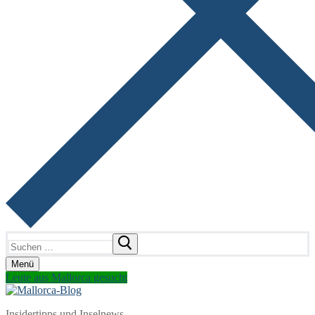
Suchen
nach:
Menü
Leute aus Mallorca gesucht
Insidertipps und Inselnews