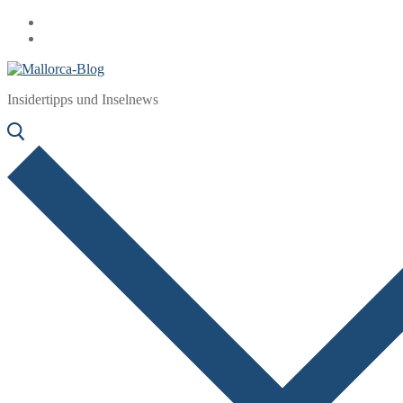
Zum
Menü
Schließen
Inhalt
springen
Insidertipps und Inselnews