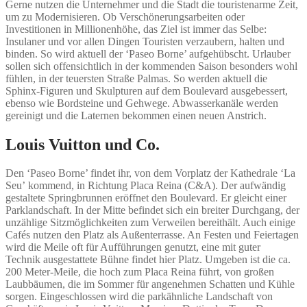
Gerne nutzen die Unternehmer und die Stadt die touristenarme Zeit,
um zu Modernisieren. Ob Verschönerungsarbeiten oder
Investitionen in Millionenhöhe, das Ziel ist immer das Selbe:
Insulaner und vor allen Dingen Touristen verzaubern, halten und
binden. So wird aktuell der ‘Paseo Borne’ aufgehübscht. Urlauber
sollen sich offensichtlich in der kommenden Saison besonders wohl
fühlen, in der teuersten Straße Palmas. So werden aktuell die
Sphinx-Figuren und Skulpturen auf dem Boulevard ausgebessert,
ebenso wie Bordsteine und Gehwege. Abwasserkanäle werden
gereinigt und die Laternen bekommen einen neuen Anstrich.
Louis Vuitton und Co.
Den ‘Paseo Borne’ findet ihr, von dem Vorplatz der Kathedrale ‘La
Seu’ kommend, in Richtung Placa Reina (C&A). Der aufwändig
gestaltete Springbrunnen eröffnet den Boulevard. Er gleicht einer
Parklandschaft. In der Mitte befindet sich ein breiter Durchgang, der
unzählige Sitzmöglichkeiten zum Verweilen bereithält. Auch einige
Cafés nutzen den Platz als Außenterrasse. An Festen und Feiertagen
wird die Meile oft für Aufführungen genutzt, eine mit guter
Technik ausgestattete Bühne findet hier Platz. Umgeben ist die ca.
200 Meter-Meile, die hoch zum Placa Reina führt, von großen
Laubbäumen, die im Sommer für angenehmen Schatten und Kühle
sorgen. Eingeschlossen wird die parkähnliche Landschaft von