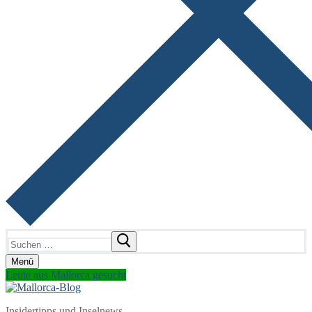
Suchen
nach:
Menü
Leute aus Mallorca gesucht
Insidertipps und Inselnews