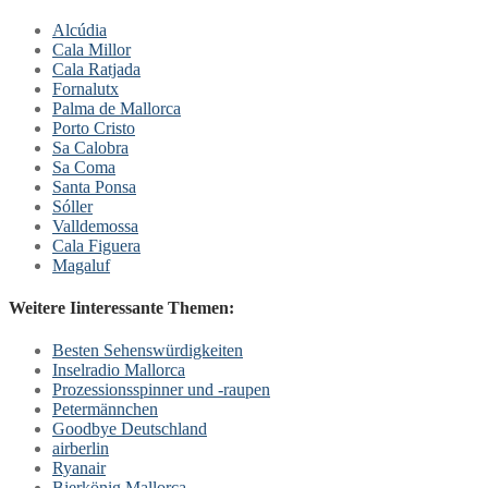
Alcúdia
Cala Millor
Cala Ratjada
Fornalutx
Palma de Mallorca
Porto Cristo
Sa Calobra
Sa Coma
Santa Ponsa
Sóller
Valldemossa
Cala Figuera
Magaluf
Weitere Iinteressante Themen:
Besten Sehenswürdigkeiten
Inselradio Mallorca
Prozessionsspinner und -raupen
Petermännchen
Goodbye Deutschland
airberlin
Ryanair
Bierkönig Mallorca