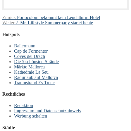
Beitragsnavigation
Vorheriger
Zurück
Portocolom bekommt kein Leuchtturm-Hotel
Nächster
Beitrag:
Weiter
2. Mr. Lifestyle Summerparty startet heute
Beitrag:
Hotspots
Ballermann
Cap de Formentor
Coves del Drach
Die 5 schönsten Strände
Märkte Mallorca
Kathedrale La Seu
Radurlaub auf Mallorca
Traumstrand Es Trenc
Rechtliches
Redaktion
Impressum und Datenschutzhinweis
Werbung schalten
Städte