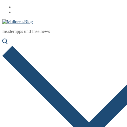
Zum
Menü
Schließen
Inhalt
springen
Insidertipps und Inselnews