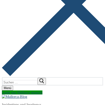
Suchen
nach:
Menü
Leute aus Mallorca gesucht
Insidertipps und Inselnews