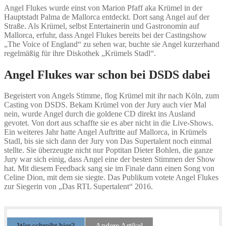
Angel Flukes wurde einst von Marion Pfaff aka Krümel in der
Hauptstadt Palma de Mallorca entdeckt. Dort sang Angel auf der
Straße. Als Krümel, selbst Entertainerin und Gastronomin auf
Mallorca, erfuhr, dass Angel Flukes bereits bei der Castingshow
„The Voice of England“ zu sehen war, buchte sie Angel kurzerhand
regelmäßig für ihre Diskothek „Krümels Stadl“.
Angel Flukes war schon bei DSDS dabei
Begeistert von Angels Stimme, flog Krümel mit ihr nach Köln, zum
Casting von DSDS. Bekam Krümel von der Jury auch vier Mal
nein, wurde Angel durch die goldene CD direkt ins Ausland
gevotet. Von dort aus schaffte sie es aber nicht in die Live-Shows.
Ein weiteres Jahr hatte Angel Auftritte auf Mallorca, in Krümels
Stadl, bis sie sich dann der Jury von Das Supertalent noch einmal
stellte. Sie überzeugte nicht nur Poptitan Dieter Bohlen, die ganze
Jury war sich einig, dass Angel eine der besten Stimmen der Show
hat. Mit diesem Feedback sang sie im Finale dann einen Song von
Celine Dion, mit dem sie siegte. Das Publikum votete Angel Flukes
zur Siegerin von „Das RTL Supertalent“ 2016.
Wer schreibt hier?
Andere Artikel