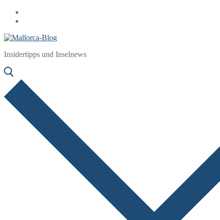
Zum
Menü
Schließen
Inhalt
springen
Insidertipps und Inselnews