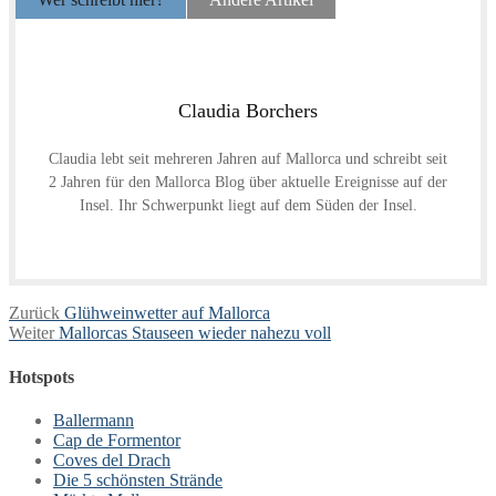
Claudia Borchers
Claudia lebt seit mehreren Jahren auf Mallorca und schreibt seit
2 Jahren für den Mallorca Blog über aktuelle Ereignisse auf der
Insel. Ihr Schwerpunkt liegt auf dem Süden der Insel.
Beitragsnavigation
Vorheriger
Zurück
Glühweinwetter auf Mallorca
Nächster
Beitrag:
Weiter
Mallorcas Stauseen wieder nahezu voll
Beitrag:
Hotspots
Ballermann
Cap de Formentor
Coves del Drach
Die 5 schönsten Strände