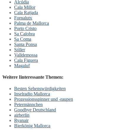
Alcúdia
Cala Millor
Cala Ratjada
Fornalutx
Palma de Mallorca
Porto Cristo
Sa Calobra
Sa Coma
Santa Ponsa
Sóller
Valldemossa
Cala Figuera
Magaluf
Weitere Iinteressante Themen:
Besten Sehenswürdigkeiten
Inselradio Mallorca
Prozessionsspinner und -raupen
Petermännchen
Goodbye Deutschland
airberlin
Ryanair
Bierkönig Mallorca