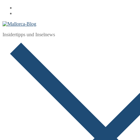
Zum
Menü
Schließen
Inhalt
springen
Insidertipps und Inselnews