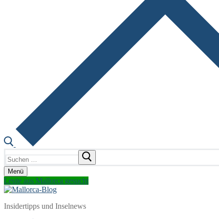
Suchen
nach:
Menü
Leute aus Mallorca gesucht
Insidertipps und Inselnews