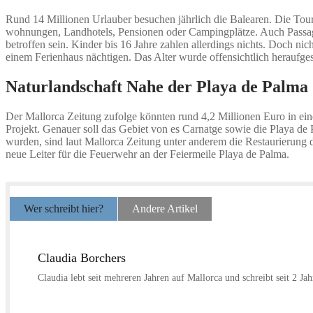
Rund 14 Millionen Urlauber besuchen jährlich die Balearen. Die Touri
wohnungen, Landhotels, Pensionen oder Campingplätze. Auch Passagier
betroffen sein. Kinder bis 16 Jahre zahlen allerdings nichts. Doch ni
einem Ferienhaus nächtigen. Das Alter wurde offensichtlich heraufges
Naturlandschaft Nahe der Playa de Palma
Der Mallorca Zeitung zufolge könnten rund 4,2 Millionen Euro in ein
Projekt. Genauer soll das Gebiet von es Carnatge sowie die Playa de 
wurden, sind laut Mallorca Zeitung unter anderem die Restaurierung 
neue Leiter für die Feuerwehr an der Feiermeile Playa de Palma.
Wer schreibt hier?
Andere Artikel
Claudia Borchers
Claudia lebt seit mehreren Jahren auf Mallorca und schreibt seit 2 Ja