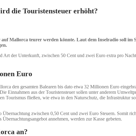
rd die Touristensteuer erhöht?
uer auf Mallorca teurer werden könnte. Laut dem Inselradio soll 
gen.
und Art der Unterkunft, zwischen 50 Cent und zwei Euro extra pro Nach
ionen Euro
llorca den gesamten Balearen bis dato etwa 32 Millionen Euro eingebra
Die Einnahmen aus der Touristensteuer sollen unter anderem Umweltpr
n Tourismus fließen, wie etwa in den Naturschutz, die Infrastruktur s
o Übernachtung zwischen 0,50 Cent und zwei Euro Steuern. Somit richte
 das Übernachtungsangebot annehmen, werden zur Kasse gebeten.
lorca an?