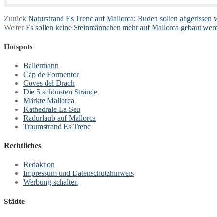
Beitragsnavigation
Vorheriger
Zurück
Naturstrand Es Trenc auf Mallorca: Buden sollen abgerissen
Nächster
Beitrag:
Weiter
Es sollen keine Steinmännchen mehr auf Mallorca gebaut wer
Beitrag:
Hotspots
Ballermann
Cap de Formentor
Coves del Drach
Die 5 schönsten Strände
Märkte Mallorca
Kathedrale La Seu
Radurlaub auf Mallorca
Traumstrand Es Trenc
Rechtliches
Redaktion
Impressum und Datenschutzhinweis
Werbung schalten
Städte