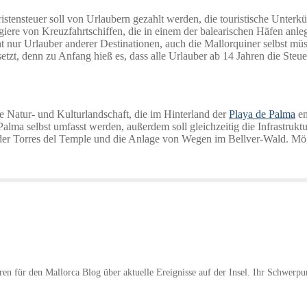
stensteuer soll von Urlaubern gezahlt werden, die touristische Unterk
e von Kreuzfahrtschiffen, die in einem der balearischen Häfen anlege
cht nur Urlauber anderer Destinationen, auch die Mallorquiner selbst mü
etzt, denn zu Anfang hieß es, dass alle Urlauber ab 14 Jahren die Steu
e Natur- und Kulturlandschaft, die im Hinterland der
Playa de Palma
en
Palma selbst umfasst werden, außerdem soll gleichzeitig die Infrastrukt
der Torres del Temple und die Anlage von Wegen im Bellver-Wald. Mögl
hren für den Mallorca Blog über aktuelle Ereignisse auf der Insel. Ihr Schwerpu