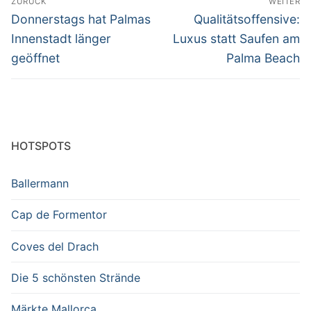
ZURÜCK
WEITER
Vorheriger
Nächster
Donnerstags hat Palmas
Qualitätsoffensive:
Beitrag:
Beitrag:
Innenstadt länger
Luxus statt Saufen am
geöffnet
Palma Beach
HOTSPOTS
Ballermann
Cap de Formentor
Coves del Drach
Die 5 schönsten Strände
Märkte Mallorca