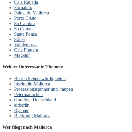
Cala Ratjada
Fornalutx
Palma de Mallorca
Porto Cristo
Sa Calobra
Sa Coma
Santa Ponsa
Sóller
Valldemossa
Cala Figuera
Magaluf
Weitere Iinteressante Themen:
Besten Sehenswürdigkeiten
Inselradio Mallorca
Prozessionsspinner und -raupen
Petermännchen
Goodbye Deutschland
airberlin
Ryanair
Bierkönig Mallorca
Wer fliegt nach Mallorca