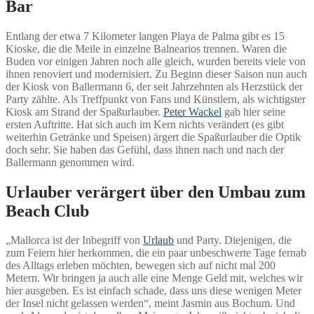
Bar
Entlang der etwa 7 Kilometer langen Playa de Palma gibt es 15
Kioske, die die Meile in einzelne Balnearios trennen. Waren die
Buden vor einigen Jahren noch alle gleich, wurden bereits viele von
ihnen renoviert und modernisiert. Zu Beginn dieser Saison nun auch
der Kiosk von Ballermann 6, der seit Jahrzehnten als Herzstück der
Party zählte. Als Treffpunkt von Fans und Künstlern, als wichtigster
Kiosk am Strand der Spaßurlauber.
Peter Wackel
gab hier seine
ersten Auftritte. Hat sich auch im Kern nichts verändert (es gibt
weiterhin Getränke und Speisen) ärgert die Spaßurlauber die Optik
doch sehr. Sie haben das Gefühl, dass ihnen nach und nach der
Ballermann genommen wird.
Urlauber verärgert über den Umbau zum
Beach Club
„Mallorca ist der Inbegriff von
Urlaub
und Party. Diejenigen, die
zum Feiern hier herkommen, die ein paar unbeschwerte Tage fernab
des Alltags erleben möchten, bewegen sich auf nicht mal 200
Metern. Wir bringen ja auch alle eine Menge Geld mit, welches wir
hier ausgeben. Es ist einfach schade, dass uns diese wenigen Meter
der Insel nicht gelassen werden“, meint Jasmin aus Bochum. Und