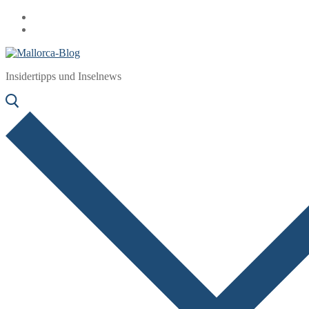
Zum
Menü
Schließen
Inhalt
springen
Insidertipps und Inselnews