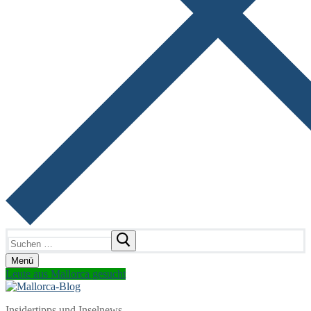
Suchen
nach:
Menü
Leute aus Mallorca gesucht
Insidertipps und Inselnews