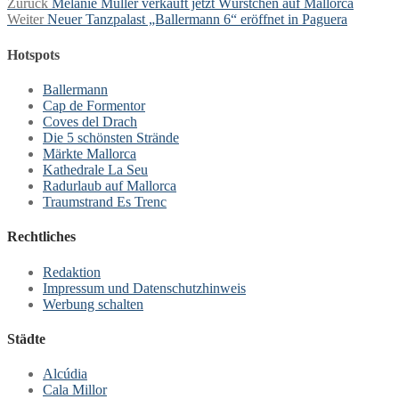
Beitragsnavigation
Vorheriger
Zurück
Melanie Müller verkauft jetzt Würstchen auf Mallorca
Nächster
Beitrag:
Weiter
Neuer Tanzpalast „Ballermann 6“ eröffnet in Paguera
Beitrag:
Hotspots
Ballermann
Cap de Formentor
Coves del Drach
Die 5 schönsten Strände
Märkte Mallorca
Kathedrale La Seu
Radurlaub auf Mallorca
Traumstrand Es Trenc
Rechtliches
Redaktion
Impressum und Datenschutzhinweis
Werbung schalten
Städte
Alcúdia
Cala Millor