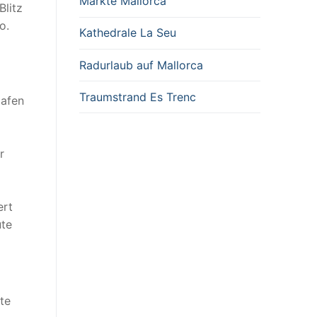
Märkte Mallorca
Blitz
o.
Kathedrale La Seu
Radurlaub auf Mallorca
Traumstrand Es Trenc
Hafen
r
ert
ute
te