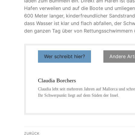
laden zum Bummeln ein. Direkt am Hafen ist da
Hafen verweilen und auf die Boote und umliegend
600 Meter langer, kinderfreundlicher Sandstran
dass Wasser ist klar und flach abfallen, der S
den ganzen Tag über von Rettungsschwimmern 
Wer schreibt hier?
Andere Art
Claudia Borchers
Claudia lebt seit mehreren Jahren auf Mallorca und schrei
Ihr Schwerpunkt liegt auf dem Süden der Insel.
Beitragsnavigation
ZURÜCK