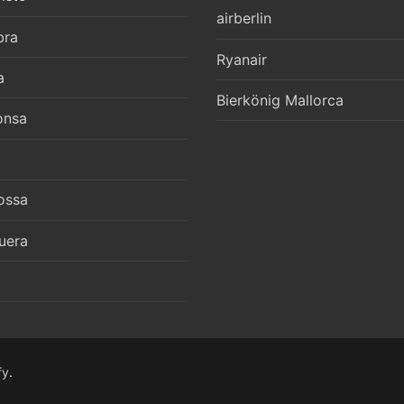
airberlin
bra
Ryanair
a
Bierkönig Mallorca
onsa
ossa
uera
fy
.