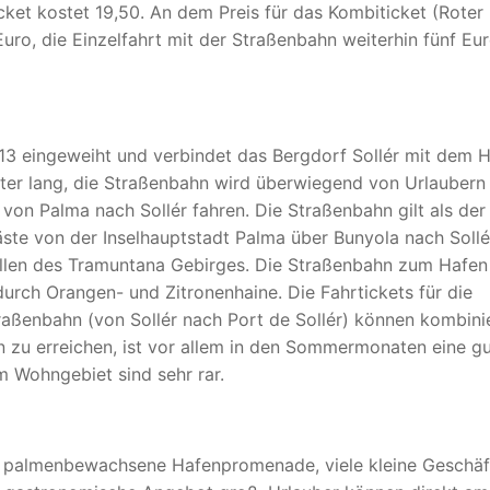
cket kostet 19,50. An dem Preis für das Kombiticket (Roter 
ro, die Einzelfahrt mit der Straßenbahn weiterhin fünf Eur
13 eingeweiht und verbindet das Bergdorf Sollér mit dem 
meter lang, die Straßenbahn wird überwiegend von Urlaubern
von Palma nach Sollér fahren. Die Straßenbahn gilt als der
ste von der Inselhauptstadt Palma über Bunyola nach Sollé
tellen des Tramuntana Gebirges. Die Straßenbahn zum Hafen
 durch Orangen- und Zitronenhaine. Die Fahrtickets für die
raßenbahn (von Sollér nach Port de Sollér) können kombini
n zu erreichen, ist vor allem in den Sommermonaten eine g
m Wohngebiet sind sehr rar.
ne palmenbewachsene Hafenpromenade, viele kleine Geschäf