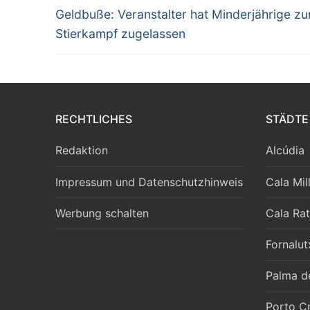
Vorheriger
Geldbuße: Veranstalter hat Minderjährige z
Beitrag:
Stierkampf zugelassen
RECHTLICHES
STÄDTE
Redaktion
Alcúdia
Impressum und Datenschutzhinweis
Cala Mil
Werbung schalten
Cala Rat
Fornalut
Palma d
Porto Cr