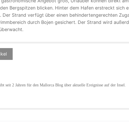
s gastronomische Angebot groß, Urlauber können direkt am
en Bergspitzen blicken. Hinter dem Hafen erstreckt sich e
d. Der Strand verfügt über einen behindertengerechten Zug
chwimmbereich durch Bojen gesichert. Der Strand wird außer
überwacht.
ikel
bt seit 2 Jahren für den Mallorca Blog über aktuelle Ereignisse auf der Insel.