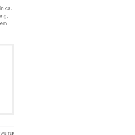
in ca.
ang,
dem
WEITER