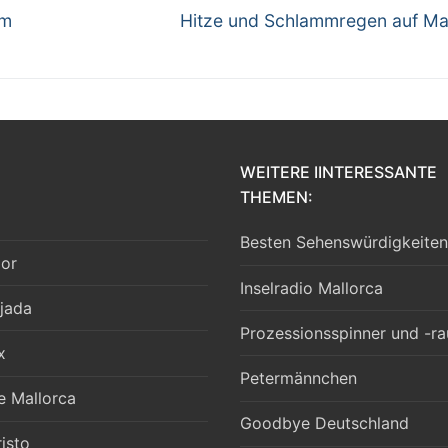
Nächster
um
Hitze und Schlammregen auf Ma
Beitrag:
WEITERE IINTERESSANTE
THEMEN:
Besten Sehenswürdigkeiten
lor
Inselradio Mallorca
jada
Prozessionsspinner und -r
x
Petermännchen
e Mallorca
Goodbye Deutschland
isto