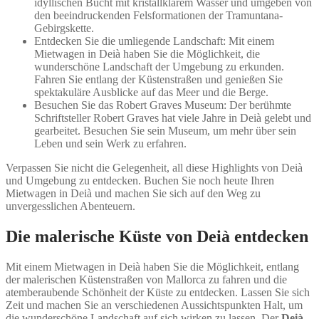
idyllischen Bucht mit kristallklarem Wasser und umgeben von
den beeindruckenden Felsformationen der Tramuntana-
Gebirgskette.
Entdecken Sie die umliegende Landschaft: Mit einem
Mietwagen in Deià haben Sie die Möglichkeit, die
wunderschöne Landschaft der Umgebung zu erkunden.
Fahren Sie entlang der Küstenstraßen und genießen Sie
spektakuläre Ausblicke auf das Meer und die Berge.
Besuchen Sie das Robert Graves Museum: Der berühmte
Schriftsteller Robert Graves hat viele Jahre in Deià gelebt und
gearbeitet. Besuchen Sie sein Museum, um mehr über sein
Leben und sein Werk zu erfahren.
Verpassen Sie nicht die Gelegenheit, all diese Highlights von Deià
und Umgebung zu entdecken. Buchen Sie noch heute Ihren
Mietwagen in Deià und machen Sie sich auf den Weg zu
unvergesslichen Abenteuern.
Die malerische Küste von Deià entdecken
Mit einem Mietwagen in Deià haben Sie die Möglichkeit, entlang
der malerischen Küstenstraßen von Mallorca zu fahren und die
atemberaubende Schönheit der Küste zu entdecken. Lassen Sie sich
Zeit und machen Sie an verschiedenen Aussichtspunkten Halt, um
die wunderschöne Landschaft auf sich wirken zu lassen. Der
Deià