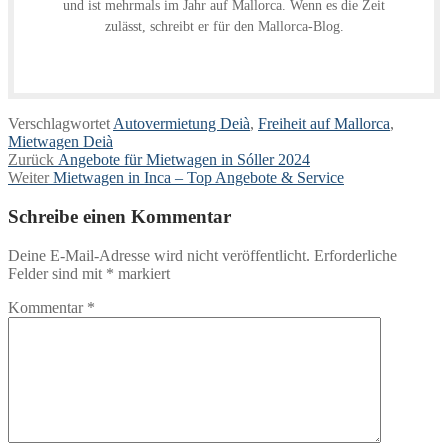
und ist mehrmals im Jahr auf Mallorca. Wenn es die Zeit
zulässt, schreibt er für den Mallorca-Blog.
Verschlagwortet
Autovermietung Deià
,
Freiheit auf Mallorca
,
Mietwagen Deià
Beitragsnavigation
Vorheriger
Zurück
Angebote für Mietwagen in Sóller 2024
Nächster
Beitrag:
Weiter
Mietwagen in Inca – Top Angebote & Service
Beitrag:
Schreibe einen Kommentar
Deine E-Mail-Adresse wird nicht veröffentlicht.
Erforderliche
Felder sind mit
*
markiert
Kommentar
*