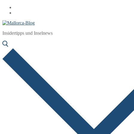
Zum
Menü
Schließen
Inhalt
springen
Insidertipps und Inselnews