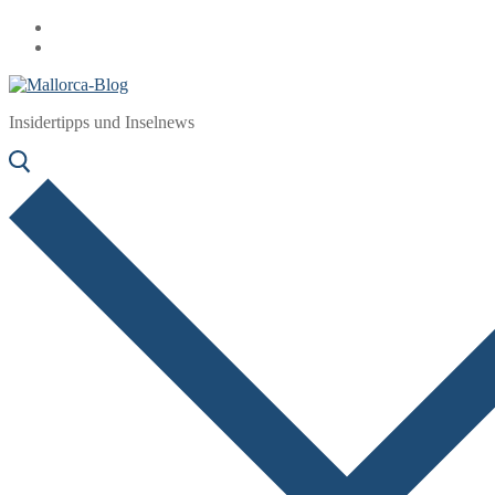
Zum
Menü
Schließen
Inhalt
springen
Insidertipps und Inselnews