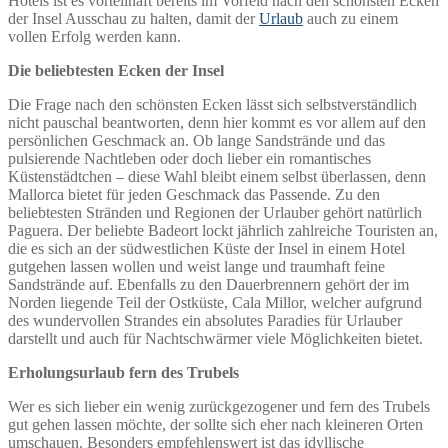
Hotels ist es vorteilhaft bereits im Vorfeld nach den schönsten Ecken
der Insel Ausschau zu halten, damit der
Urlaub
auch zu einem
vollen Erfolg werden kann.
Die beliebtesten Ecken der Insel
Die Frage nach den schönsten Ecken lässt sich selbstverständlich
nicht pauschal beantworten, denn hier kommt es vor allem auf den
persönlichen Geschmack an. Ob lange Sandstrände und das
pulsierende Nachtleben oder doch lieber ein romantisches
Küstenstädtchen – diese Wahl bleibt einem selbst überlassen, denn
Mallorca bietet für jeden Geschmack das Passende. Zu den
beliebtesten Stränden und Regionen der Urlauber gehört natürlich
Paguera. Der beliebte Badeort lockt jährlich zahlreiche Touristen an,
die es sich an der südwestlichen Küste der Insel in einem Hotel
gutgehen lassen wollen und weist lange und traumhaft feine
Sandstrände auf. Ebenfalls zu den Dauerbrennern gehört der im
Norden liegende Teil der Ostküste, Cala Millor, welcher aufgrund
des wundervollen Strandes ein absolutes Paradies für Urlauber
darstellt und auch für Nachtschwärmer viele Möglichkeiten bietet.
Erholungsurlaub fern des Trubels
Wer es sich lieber ein wenig zurückgezogener und fern des Trubels
gut gehen lassen möchte, der sollte sich eher nach kleineren Orten
umschauen. Besonders empfehlenswert ist das idyllische