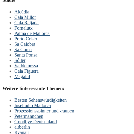
Städte
Alcúdia
Cala Millor
Cala Ratjada
Fornalutx
Palma de Mallorca
Porto Cristo
Sa Calobra
Sa Coma
Santa Ponsa
Sóller
Valldemossa
Cala Figuera
Magaluf
Weitere Iinteressante Themen:
Besten Sehenswürdigkeiten
Inselradio Mallorca
Prozessionsspinner und -raupen
Petermännchen
Goodbye Deutschland
airberlin
Ryanair