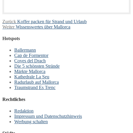
Beitragsnavigation
Vorheriger
Zurück
Koffer packen für Strand und Urlaub
Nächster
Beitrag:
Weiter
Wissenswertes über Mallorca
Beitrag:
Hotspots
Ballermann
Cap de Formentor
Coves del Drach
Die 5 schönsten Strände
Märkte Mallorca
Kathedrale La Seu
Radurlaub auf Mallorca
Traumstrand Es Trenc
Rechtliches
Redaktion
Impressum und Datenschutzhinweis
Werbung schalten