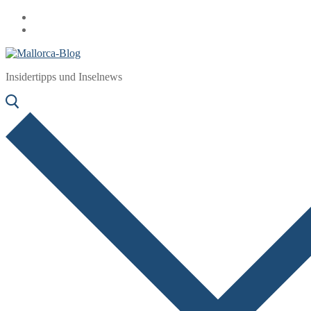
Zum
Menü
Schließen
Inhalt
springen
Insidertipps und Inselnews