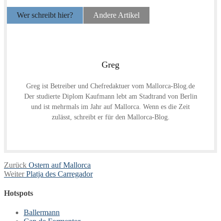
Wer schreibt hier?
Andere Artikel
Greg
Greg ist Betreiber und Chefredaktuer vom Mallorca-Blog.de
Der studierte Diplom Kaufmann lebt am Stadtrand von Berlin
und ist mehrmals im Jahr auf Mallorca. Wenn es die Zeit
zulässt, schreibt er für den Mallorca-Blog.
Beitragsnavigation
Vorheriger
Zurück
Ostern auf Mallorca
Nächster
Beitrag:
Weiter
Platja des Carregador
Beitrag:
Hotspots
Ballermann