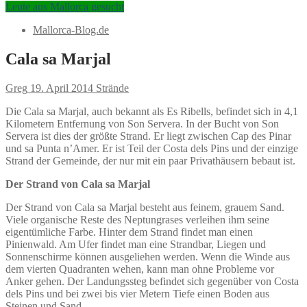
Leute aus Mallorca gesucht
Mallorca-Blog.de
Cala sa Marjal
Greg
19. April 2014
Strände
Die Cala sa Marjal, auch bekannt als Es Ribells, befindet sich in 4,1
Kilometern Entfernung von Son Servera. In der Bucht von Son
Servera ist dies der größte Strand. Er liegt zwischen Cap des Pinar
und sa Punta n’Amer. Er ist Teil der Costa dels Pins und der einzige
Strand der Gemeinde, der nur mit ein paar Privathäusern bebaut ist.
Der Strand von Cala sa Marjal
Der Strand von Cala sa Marjal besteht aus feinem, grauem Sand.
Viele organische Reste des Neptungrases verleihen ihm seine
eigentümliche Farbe. Hinter dem Strand findet man einen
Pinienwald. Am Ufer findet man eine Strandbar, Liegen und
Sonnenschirme können ausgeliehen werden. Wenn die Winde aus
dem vierten Quadranten wehen, kann man ohne Probleme vor
Anker gehen. Der Landungssteg befindet sich gegenüber von Costa
dels Pins und bei zwei bis vier Metern Tiefe einen Boden aus
Steinen und Sand.