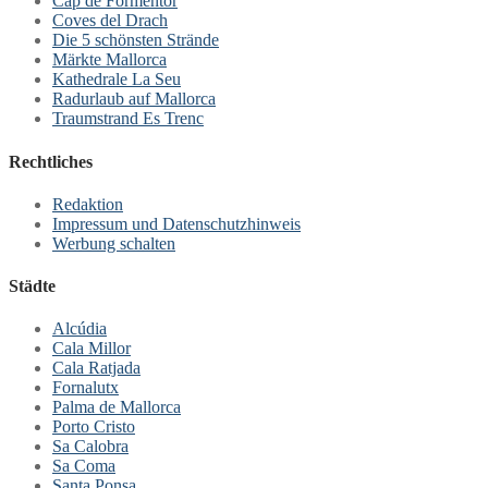
Cap de Formentor
Coves del Drach
Die 5 schönsten Strände
Märkte Mallorca
Kathedrale La Seu
Radurlaub auf Mallorca
Traumstrand Es Trenc
Rechtliches
Redaktion
Impressum und Datenschutzhinweis
Werbung schalten
Städte
Alcúdia
Cala Millor
Cala Ratjada
Fornalutx
Palma de Mallorca
Porto Cristo
Sa Calobra
Sa Coma
Santa Ponsa