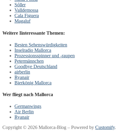
Sóller
Valldemossa
Cala Figuera
Magaluf
Weitere Iinteressante Themen:
Besten Sehenswürdigkeiten
Inselradio Mallorca
Prozessionsspinner und -raupen
Petermännchen
Goodbye Deutschland
airberlin
Ryanair
Bierkönig Mallorca
Wer fliegt nach Mallorca
Germanwings
Air Berlin
Ryanair
Copyright © 2026 Mallorca-Blog – Powered by
Customify
.