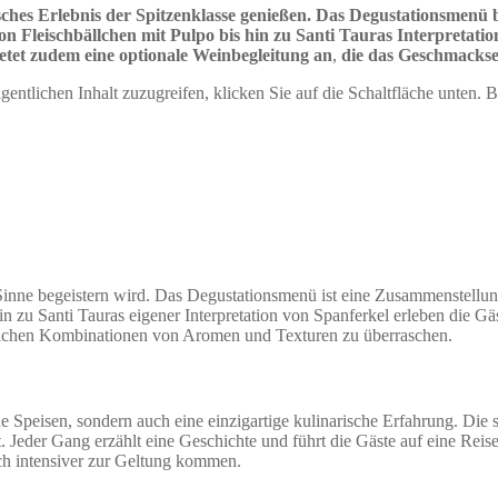
hes Erlebnis der Spitzenklasse genießen. Das Degustationsmenü b
n Fleischbällchen mit Pulpo bis hin zu Santi Tauras Interpretati
ietet zudem eine optionale Weinbegleitung an
,
die das Geschmackse
gentlichen Inhalt zuzugreifen, klicken Sie auf die Schaltfläche unten. 
 Sinne begeistern wird. Das Degustationsmenü ist eine Zusammenstellun
 zu Santi Tauras eigener Interpretation von Spanferkel erleben die Gäs
hnlichen Kombinationen von Aromen und Texturen zu überraschen.
 Speisen, sondern auch eine einzigartige kulinarische Erfahrung. Die 
Jeder Gang erzählt eine Geschichte und führt die Gäste auf eine Reise
och intensiver zur Geltung kommen.