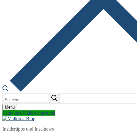
Suchen
nach:
Menü
Leute aus Mallorca gesucht
Insidertipps und Inselnews