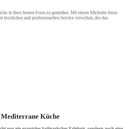
Küche in ihrer besten Form zu genießen. Mit einem Michelin-Stern
em herzlichen und professionellen Service verwöhnt, der das
, Mediterrane Küche
t nur ein exquisites kulinarisches Erlebnis
,
sondern auch eine