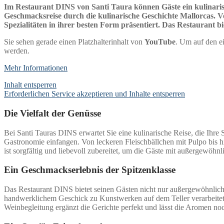
Im Restaurant DINS von Santi Taura können Gäste ein kulinarisc
Geschmacksreise durch die kulinarische Geschichte Mallorcas. Vo
Spezialitäten in ihrer besten Form präsentiert. Das Restaurant b
Sie sehen gerade einen Platzhalterinhalt von
YouTube
. Um auf den ei
werden.
Mehr Informationen
Inhalt entsperren
Erforderlichen Service akzeptieren und Inhalte entsperren
Die Vielfalt der Genüsse
Bei Santi Tauras DINS erwartet Sie eine kulinarische Reise, die Ihre
Gastronomie einfangen. Von leckeren Fleischbällchen mit Pulpo bis hin
ist sorgfältig und liebevoll zubereitet, um die Gäste mit außergewö
Ein Geschmackserlebnis der Spitzenklasse
Das Restaurant DINS bietet seinen Gästen nicht nur außergewöhnliche
handwerklichem Geschick zu Kunstwerken auf dem Teller verarbeitet. 
Weinbegleitung ergänzt die Gerichte perfekt und lässt die Aromen n