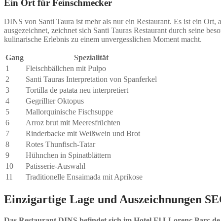
Ein Ort für Feinschmecker
DINS von Santi Taura ist mehr als nur ein Restaurant. Es ist ein Ort
ausgezeichnet, zeichnet sich Santi Tauras Restaurant durch seine bes
kulinarische Erlebnis zu einem unvergesslichen Moment macht.
Gang
Spezialität
1
Fleischbällchen mit Pulpo
2
Santi Tauras Interpretation von Spanferkel
3
Tortilla de patata neu interpretiert
4
Gegrillter Oktopus
5
Mallorquinische Fischsuppe
6
Arroz brut mit Meeresfrüchten
7
Rinderbacke mit Weißwein und Brot
8
Rotes Thunfisch-Tatar
9
Hühnchen in Spinatblättern
10
Patisserie-Auswahl
11
Traditionelle Ensaimada mit Aprikose
Einzigartige Lage und Auszeichnungen SE
Das Restaurant DINS befindet sich im Hotel El LLorenç Parc de l