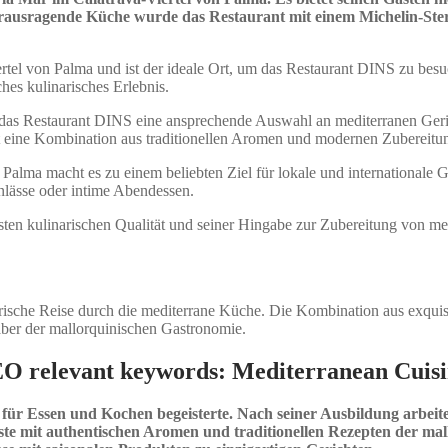
erausragende Küche wurde das Restaurant mit einem Michelin-Ste
rtel von Palma und ist der ideale Ort, um das Restaurant DINS zu besu
hes kulinarisches Erlebnis.
das Restaurant DINS eine ansprechende Auswahl an mediterranen Geric
et eine Kombination aus traditionellen Aromen und modernen Zubereitu
Palma macht es zu einem beliebten Ziel für lokale und internationale 
nlässe oder intime Abendessen.
sten kulinarischen Qualität und seiner Hingabe zur Zubereitung von me
arische Reise durch die mediterrane Küche. Die Kombination aus exqui
ber der mallorquinischen Gastronomie.
EO relevant keywords: Mediterranean Cuisi
 für Essen und Kochen begeisterte. Nach seiner Ausbildung arbeite
ste mit authentischen Aromen und traditionellen Rezepten der mall