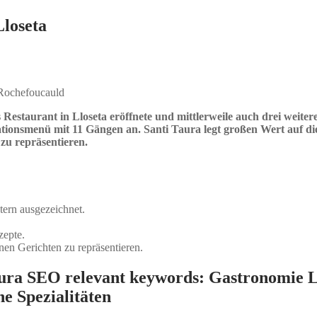
Lloseta
a Rochefoucauld
s Restaurant in Lloseta eröffnete und mittlerweile auch drei weite
tationsmenü mit 11 Gängen an. Santi Taura legt großen Wert auf d
zu repräsentieren.
tern ausgezeichnet.
zepte.
inen Gerichten zu repräsentieren.
ra SEO relevant keywords: Gastronomie Llo
e Spezialitäten