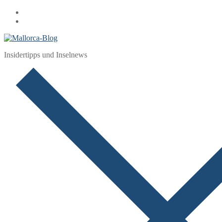
Zum
Menü
Schließen
Inhalt
springen
Insidertipps und Inselnews