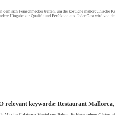
, an dem sich Feinschmecker treffen, um die köstliche mallorquinische 
ondere Hingabe zur Qualität und Perfektion aus. Jeder Gast wird von d
O relevant keywords: Restaurant Mallorca
a Mar im Calatrava-Viertel von Palma. Es bietet seinen Gästen nich