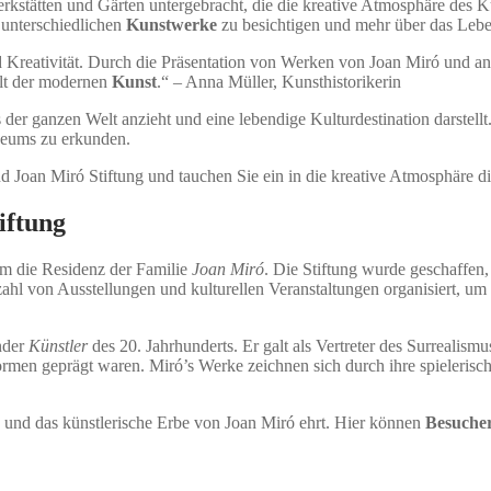
rkstätten und Gärten untergebracht, die die kreative Atmosphäre des K
 unterschiedlichen
Kunstwerke
zu besichtigen und mehr über das Lebe
und Kreativität. Durch die Präsentation von Werken von Joan Miró und a
elt der modernen
Kunst
.“ – Anna Müller, Kunsthistorikerin
us der ganzen Welt anzieht und eine lebendige Kulturdestination darstellt
eums zu erkunden.
Joan Miró Stiftung und tauchen Sie ein in die kreative Atmosphäre dies
iftung
em die Residenz der Familie
Joan Miró
. Die Stiftung wurde geschaffen,
zahl von Ausstellungen und kulturellen Veranstaltungen organisiert, u
nder
Künstler
des 20. Jahrhunderts. Er galt als Vertreter des Surrealism
ormen geprägt waren. Miró’s Werke zeichnen sich durch ihre spielerisch
und das künstlerische Erbe von Joan Miró ehrt. Hier können
Besuche