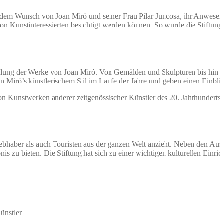
 dem Wunsch von Joan Miró und seiner Frau Pilar Juncosa, ihr Anwesen
n Kunstinteressierten besichtigt werden können. So wurde die Stiftung
mlung der Werke von Joan Miró. Von Gemälden und Skulpturen bis hin 
Miró’s künstlerischem Stil im Laufe der Jahre und geben einen Einblic
n Kunstwerken anderer zeitgenössischer Künstler des 20. Jahrhunderts
tliebhaber als auch Touristen aus der ganzen Welt anzieht. Neben den
s zu bieten. Die Stiftung hat sich zu einer wichtigen kulturellen Einr
ünstler