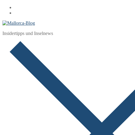
Zum
Menü
Schließen
Inhalt
springen
Insidertipps und Inselnews