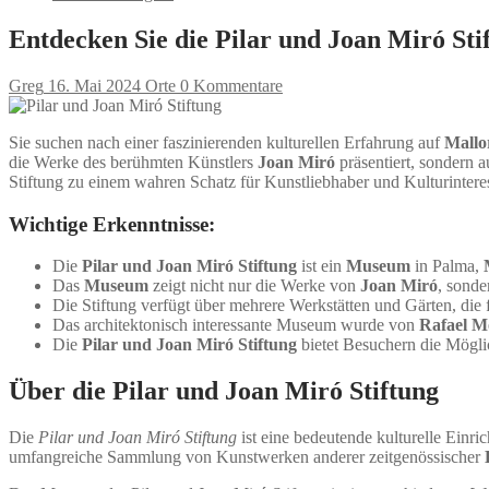
Entdecken Sie die Pilar und Joan Miró Sti
Greg
16. Mai 2024
Orte
0 Kommentare
Sie suchen nach einer faszinierenden kulturellen Erfahrung auf
Mallo
die Werke des berühmten Künstlers
Joan Miró
präsentiert, sondern
Stiftung zu einem wahren Schatz für Kunstliebhaber und Kulturinteres
Wichtige Erkenntnisse:
Die
Pilar und Joan Miró Stiftung
ist ein
Museum
in Palma,
Das
Museum
zeigt nicht nur die Werke von
Joan Miró
, sond
Die Stiftung verfügt über mehrere Werkstätten und Gärten, die 
Das architektonisch interessante Museum wurde von
Rafael M
Die
Pilar und Joan Miró Stiftung
bietet Besuchern die Möglic
Über die Pilar und Joan Miró Stiftung
Die
Pilar und Joan Miró Stiftung
ist eine bedeutende kulturelle Einr
umfangreiche Sammlung von Kunstwerken anderer zeitgenössischer