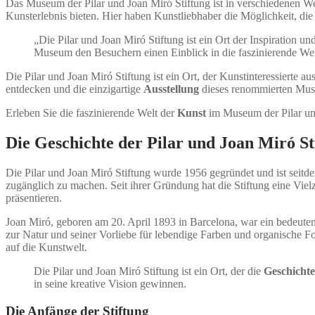
Das Museum der Pilar und Joan Miró Stiftung ist in verschiedenen We
Kunsterlebnis bieten. Hier haben Kunstliebhaber die Möglichkeit, die
„Die Pilar und Joan Miró Stiftung ist ein Ort der Inspiration 
Museum den Besuchern einen Einblick in die faszinierende W
Die Pilar und Joan Miró Stiftung ist ein Ort, der Kunstinteressierte a
entdecken und die einzigartige
Ausstellung
dieses renommierten Mus
Erleben Sie die faszinierende Welt der
Kunst
im Museum der Pilar und 
Die Geschichte der Pilar und Joan Miró St
Die Pilar und Joan Miró Stiftung wurde 1956 gegründet und ist seitd
zugänglich zu machen. Seit ihrer Gründung hat die Stiftung eine Viel
präsentieren.
Joan Miró, geboren am 20. April 1893 in Barcelona, war ein bedeute
zur Natur und seiner Vorliebe für lebendige Farben und organische F
auf die Kunstwelt.
Die Pilar und Joan Miró Stiftung ist ein Ort, der die
Geschichte
in seine kreative Vision gewinnen.
Die Anfänge der Stiftung