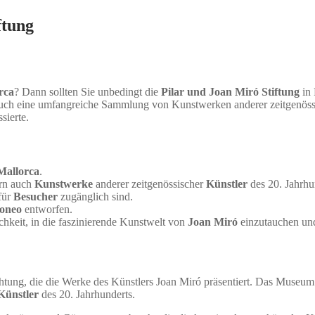
ftung
rca
? Dann sollten Sie unbedingt die
Pilar und Joan Miró Stiftung
in 
 auch eine umfangreiche Sammlung von Kunstwerken anderer zeitgenös
sierte.
Mallorca
.
ern auch
Kunstwerke
anderer zeitgenössischer
Künstler
des 20. Jahrhu
für
Besucher
zugänglich sind.
oneo
entworfen.
hkeit, in die faszinierende Kunstwelt von
Joan Miró
einzutauchen und
ichtung, die die Werke des Künstlers Joan Miró präsentiert. Das Museu
Künstler
des 20. Jahrhunderts.