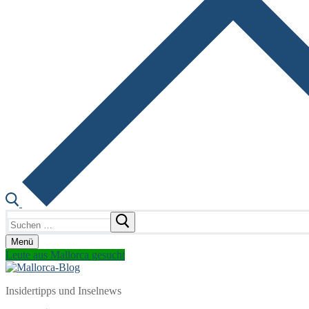
Suchen
nach:
Menü
Leute aus Mallorca gesucht
Insidertipps und Inselnews