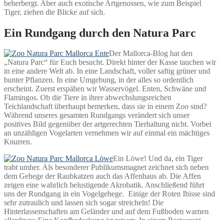
beherbergt. Aber auch exotische Artgenossen, wie zum Beispiel
Tiger, ziehen die Blicke auf sich.
Ein Rundgang durch den Natura Parc
Der Mallorca-Blog hat den
„Natura Parc“ für Euch besucht. Direkt hinter der Kasse tauchen wir
in eine andere Welt ab. In eine Landschaft, voller saftig grüner und
bunter Pflanzen. In eine Umgebung, in der alles so ordentlich
erscheint. Zuerst erspähen wir Wasservögel. Enten, Schwäne und
Flamingos. Ob die Tiere in ihrer abwechslungsreichen
Teichlandschaft überhaupt bemerken, dass sie in einem Zoo sind?
Während unseres gesamten Rundgangs verändert sich unser
positives Bild gegenüber der artgerechten Tierhaltung nicht. Vorbei
an unzähligen Vogelarten vernehmen wir auf einmal ein mächtiges
Knurren.
Ein Löwe! Und da, ein Tiger
trabt umher. Als besonderer Publikumsmagnet zeichnet sich neben
dem Gehege der Raubkatzen auch das Affenhaus ab. Die Affen
zeigen eine wahrlich belustigende Akrobatik. Anschließend führt
uns der Rundgang in ein Vogelgehege. Einige der Roten Ibisse sind
sehr zutraulich und lassen sich sogar streicheln! Die
Hinterlassenschaften am Geländer und auf dem Fußboden warnen