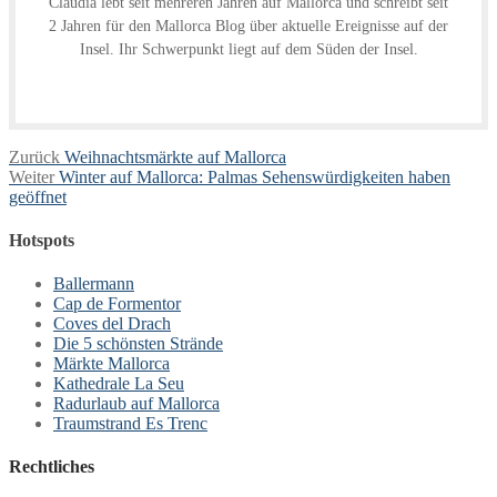
Claudia lebt seit mehreren Jahren auf Mallorca und schreibt seit
2 Jahren für den Mallorca Blog über aktuelle Ereignisse auf der
Insel. Ihr Schwerpunkt liegt auf dem Süden der Insel.
Beitragsnavigation
Vorheriger
Zurück
Weihnachtsmärkte auf Mallorca
Nächster
Beitrag:
Weiter
Winter auf Mallorca: Palmas Sehenswürdigkeiten haben
Beitrag:
geöffnet
Hotspots
Ballermann
Cap de Formentor
Coves del Drach
Die 5 schönsten Strände
Märkte Mallorca
Kathedrale La Seu
Radurlaub auf Mallorca
Traumstrand Es Trenc
Rechtliches