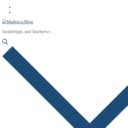
Zum
Menü
Schließen
Inhalt
springen
Insidertipps und Inselnews