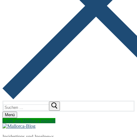
Suchen
nach:
Menü
Leute aus Mallorca gesucht
Insidertipps und Inselnews