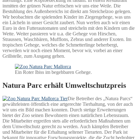
allerdings: Eine Kopfbedeckung ist ratsam. In einem Restaurant
inmitten der grünen Natur erfrischen wir uns eine Weile. Die
Bestuhlung des Außenbereichs ist direkt am Streichelzoo gelegen.
Wir beobachten die spielenden Kinder im Ziegengehege, was uns
ein Lächeln in unser Gesicht zaubert. Nun werfen auch wir einen
Euro in den Futterautomaten und streicheln mit den Kindern um die
Wette. Weiter passieren wir u.a. die Gehege von Hirschen,
Straussen, Waschbären, Mufflons, Zebras und anderer Exoten. Im
tropischen Gehege, welches die Schmetterlinge beherbergt,
verweilen wir noch einen Moment, bevor wir, vorbei an einer
Grillstelle, zum Ausgang gehen.
Ein Roter Ibiss im begehbaren Gehege.
Natura Parc erhält Umweltschutzpreis
Die Betreiber des „Natura Parcs“
gewährleisten öffentlich eine artgerechte Tierhaltung, von der auch
wir uns ein Bild machen konnten. Durch stetige Erweiterungen
bietet der Zoo seinen Bewohnern einen natürlichen Lebensraum.
Die Mitarbeiter ergreifen stets alle erforderlichen Maßnahmen um
dem Umweltschutz gerecht zu werden. Auch kämpfen Betreiber
und Mitarbeiter für die Erhaltung seltener Tierarten. Der Park ist
bekannt für innovative Forschungsprojekte, die die Zucht bedrohter