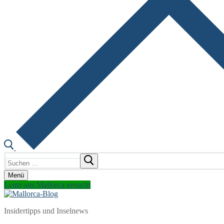
Suchen
nach:
Menü
Leute aus Mallorca gesucht
Insidertipps und Inselnews