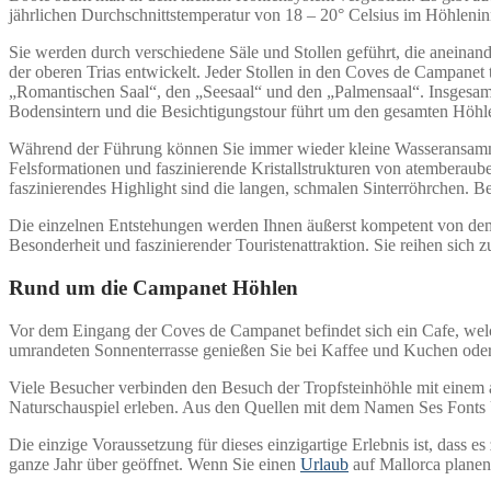
jährlichen Durchschnittstemperatur von 18 – 20° Celsius im Höhleninn
Sie werden durch verschiedene Säle und Stollen geführt, die aneina
der oberen Trias entwickelt. Jeder Stollen in den Coves de Campanet
„Romantischen Saal“, den „Seesaal“ und den „Palmensaal“. Insgesamt 
Bodensintern und die Besichtigungstour führt um den gesamten Höh
Während der Führung können Sie immer wieder kleine Wasseransammlu
Felsformationen und faszinierende Kristallstrukturen von atemberaube
faszinierendes Highlight sind die langen, schmalen Sinterröhrchen. 
Die einzelnen Entstehungen werden Ihnen äußerst kompetent von dem
Besonderheit und faszinierender Touristenattraktion. Sie reihen sich zu
Rund um die Campanet Höhlen
Vor dem Eingang der Coves de Campanet befindet sich ein Cafe, welc
umrandeten Sonnenterrasse genießen Sie bei Kaffee und Kuchen ode
Viele Besucher verbinden den Besuch der Tropfsteinhöhle mit einem 
Naturschauspiel erleben. Aus den Quellen mit dem Namen Ses Fonts 
Die einzige Voraussetzung für dieses einzigartige Erlebnis ist, das
ganze Jahr über geöffnet. Wenn Sie einen
Urlaub
auf Mallorca planen,