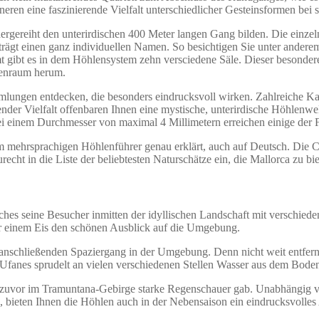
eren eine faszinierende Vielfalt unterschiedlicher Gesteinsformen bei
ndergereiht den unterirdischen 400 Meter langen Gang bilden. Die einz
 trägt einen ganz individuellen Namen. So besichtigen Sie unter ander
gibt es in dem Höhlensystem zehn versciedene Säle. Dieser besondere 
lenraum herum.
ngen entdecken, die besonders eindrucksvoll wirken. Zahlreiche Kalk
nder Vielfalt offenbaren Ihnen eine mystische, unterirdische Höhlenwel
Bei einem Durchmesser von maximal 4 Millimetern erreichen einige der 
 mehrsprachigen Höhlenführer genau erklärt, auch auf Deutsch. Die C
recht in die Liste der beliebtesten Naturschätze ein, die Mallorca zu bie
hes seine Besucher inmitten der idyllischen Landschaft mit verschie
r einem Eis den schönen Ausblick auf die Umgebung.
anschließenden Spaziergang in der Umgebung. Denn nicht weit entfernt
Ufanes sprudelt an vielen verschiedenen Stellen Wasser aus dem Bode
s es zuvor im Tramuntana-Gebirge starke Regenschauer gab. Unabhängig
 bieten Ihnen die Höhlen auch in der Nebensaison ein eindrucksvolles 