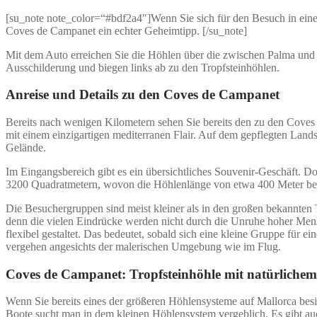
[su_note note_color=“#bdf2a4″]Wenn Sie sich für den Besuch in einer
Coves de Campanet ein echter Geheimtipp. [/su_note]
Mit dem Auto erreichen Sie die Höhlen über die zwischen Palma und 
Ausschilderung und biegen links ab zu den Tropfsteinhöhlen.
Anreise und Details zu den Coves de Campanet
Bereits nach wenigen Kilometern sehen Sie bereits den zu den Coves 
mit einem einzigartigen mediterranen Flair. Auf dem gepflegten Land
Gelände.
Im Eingangsbereich gibt es ein übersichtliches Souvenir-Geschäft. D
3200 Quadratmetern, wovon die Höhlenlänge von etwa 400 Meter bege
Die Besuchergruppen sind meist kleiner als in den großen bekannten 
denn die vielen Eindrücke werden nicht durch die Unruhe hoher Men
flexibel gestaltet. Das bedeutet, sobald sich eine kleine Gruppe fü
vergehen angesichts der malerischen Umgebung wie im Flug.
Coves de Campanet: Tropfsteinhöhle mit natürlichem
Wenn Sie bereits eines der größeren Höhlensysteme auf Mallorca besic
Boote sucht man in dem kleinen Höhlensystem vergeblich. Es gibt auc