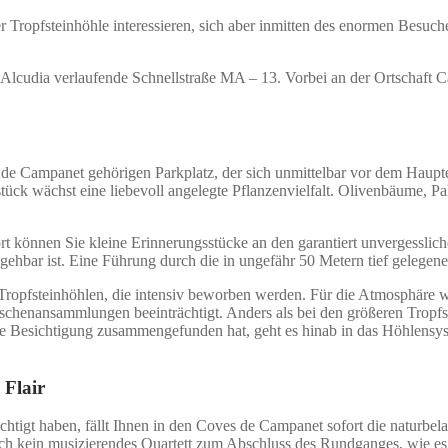
 Tropfsteinhöhle interessieren, sich aber inmitten des enormen Besuch
Alcudia verlaufende Schnellstraße MA – 13. Vorbei an der Ortschaft C
de Campanet gehörigen Parkplatz, der sich unmittelbar vor dem Haupte
stück wächst eine liebevoll angelegte Pflanzenvielfalt. Olivenbäume, 
ort können Sie kleine Erinnerungsstücke an den garantiert unvergessli
hbar ist. Eine Führung durch die in ungefähr 50 Metern tief gelegen
Tropfsteinhöhlen, die intensiv beworben werden. Für die Atmosphäre wä
schenansammlungen beeinträchtigt. Anders als bei den größeren Tropf
r eine Besichtigung zusammengefunden hat, geht es hinab in das Höhlen
 Flair
htigt haben, fällt Ihnen in den Coves de Campanet sofort die naturbel
h kein musizierendes Quartett zum Abschluss des Rundganges, wie es in