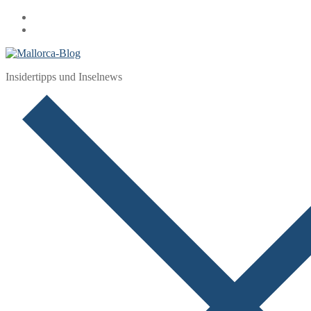
Zum
Menü
Schließen
Inhalt
springen
Insidertipps und Inselnews