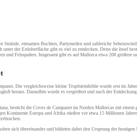
ten Strände, einsamen Buchten, Partymeilen und zahlreiche Sehenswürdi
uch unter der Erdoberfläche gibt es viel zu entdecken. Denn die Insel b
tten und Felsspalten. Insgesamt gibt es auf Mallorca etwa 200 größere 
t
panet. Die vergleichsweise kleine Tropfsteinhöhle wurde erst im Jahre
gluft heraus. Daraufhin wurde es vergrößert und nach der Entdeckung d
ntana, besticht die Coves de Campanet im Norden Mallorcas mit einem 
igen Kontinente Europa und Afrika stießen vor etwa 15 Millionen Jahr
zerbrachen.
ben sich übereinander und bildeten dabei den Ursprung der heutigen Se