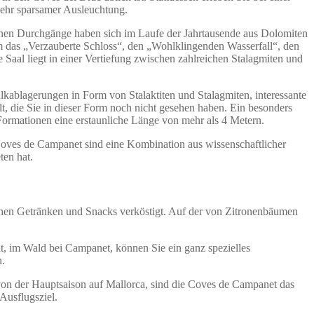
 sehr sparsamer Ausleuchtung.
elnen Durchgänge haben sich im Laufe der Jahrtausende aus Dolomiten
em das „Verzauberte Schloss“, den „Wohlklingenden Wasserfall“, den
Saal liegt in einer Vertiefung zwischen zahlreichen Stalagmiten und
ablagerungen in Form von Stalaktiten und Stalagmiten, interessante
t, die Sie in dieser Form noch nicht gesehen haben. Ein besonders
Formationen eine erstaunliche Länge von mehr als 4 Metern.
oves de Campanet sind eine Kombination aus wissenschaftlicher
ten hat.
denen Getränken und Snacks verköstigt. Auf der von Zitronenbäumen
, im Wald bei Campanet, können Sie ein ganz spezielles
n.
 von der Hauptsaison auf Mallorca, sind die Coves de Campanet das
Ausflugsziel.