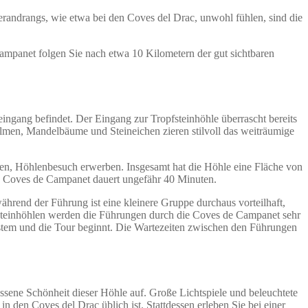
erandrangs, wie etwa bei den Coves del Drac, unwohl fühlen, sind die
ampanet folgen Sie nach etwa 10 Kilometern der gut sichtbaren
ingang befindet. Der Eingang zur Tropfsteinhöhle überrascht bereits
Palmen, Mandelbäume und Steineichen zieren stilvoll das weiträumige
chen, Höhlenbesuch erwerben. Insgesamt hat die Höhle eine Fläche von
e Coves de Campanet dauert ungefähr 40 Minuten.
hrend der Führung ist eine kleinere Gruppe durchaus vorteilhaft,
steinhöhlen werden die Führungen durch die Coves de Campanet sehr
system und die Tour beginnt. Die Wartezeiten zwischen den Führungen
assene Schönheit dieser Höhle auf. Große Lichtspiele und beleuchtete
 den Coves del Drac üblich ist. Stattdessen erleben Sie bei einer