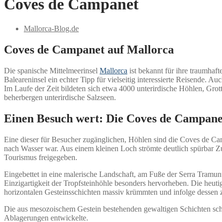
Coves de Campanet
Mallorca-Blog.de
Coves de Campanet auf Mallorca
Die spanische Mittelmeerinsel
Mallorca
ist bekannt für ihre traumhaf
Baleareninsel ein echter Tipp für vielseitig interessierte Reisende. A
Im Laufe der Zeit bildeten sich etwa 4000 unterirdische Höhlen, Gro
beherbergen unterirdische Salzseen.
Einen Besuch wert: Die Coves de Campane
Eine dieser für Besucher zugänglichen, Höhlen sind die Coves de Cam
nach Wasser war. Aus einem kleinen Loch strömte deutlich spürbar Zu
Tourismus freigegeben.
Eingebettet in eine malerische Landschaft, am Fuße der Serra Tramu
Einzigartigkeit der Tropfsteinhöhle besonders hervorheben. Die heut
horizontalen Gesteinsschichten massiv krümmten und infolge dessen 
Die aus mesozoischem Gestein bestehenden gewaltigen Schichten scho
Ablagerungen entwickelte.