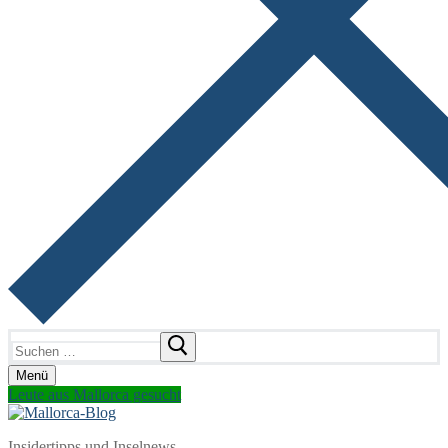
Suchen
nach:
Menü
Leute aus Mallorca gesucht
Insidertipps und Inselnews