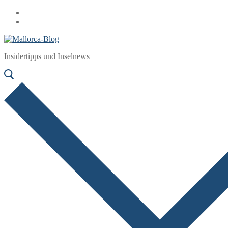
Zum
Menü
Schließen
Inhalt
springen
Insidertipps und Inselnews