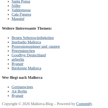
Santa Ponsa
Sóller
Valldemossa
Cala Figuera
Magaluf
Weitere Iinteressante Themen:
Besten Sehenswürdigkeiten
Inselradio Mallorca
Prozessionsspinner und -raupen
Petermännchen
Goodbye Deutschland
airberlin
Ryanair
Bierkönig Mallorca
Wer fliegt nach Mallorca
Germanwings
Air Berlin
Ryanair
Copyright © 2026 Mallorca-Blog – Powered by
Customify
.