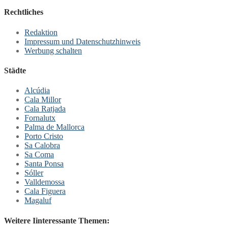
Rechtliches
Redaktion
Impressum und Datenschutzhinweis
Werbung schalten
Städte
Alcúdia
Cala Millor
Cala Ratjada
Fornalutx
Palma de Mallorca
Porto Cristo
Sa Calobra
Sa Coma
Santa Ponsa
Sóller
Valldemossa
Cala Figuera
Magaluf
Weitere Iinteressante Themen: