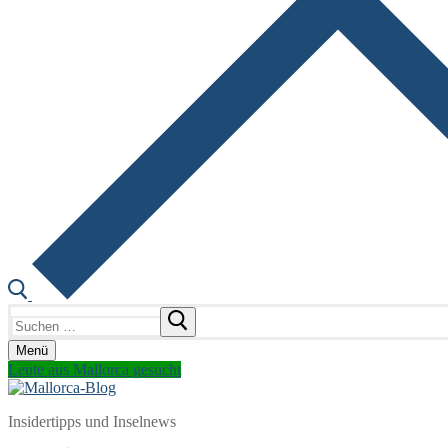
Suchen
nach:
Menü
Leute aus Mallorca gesucht
Insidertipps und Inselnews