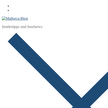
Zum
Menü
Schließen
Inhalt
springen
Insidertipps und Inselnews