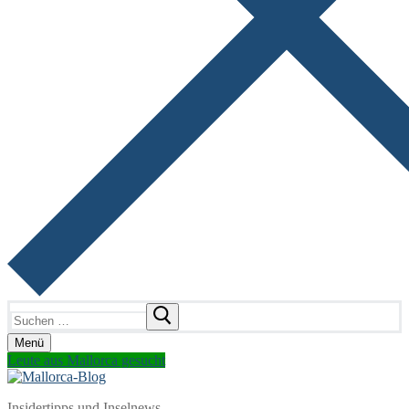
Suchen
nach:
Menü
Leute aus Mallorca gesucht
Insidertipps und Inselnews