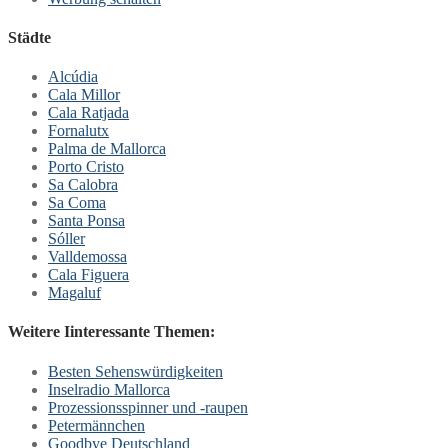
Städte
Alcúdia
Cala Millor
Cala Ratjada
Fornalutx
Palma de Mallorca
Porto Cristo
Sa Calobra
Sa Coma
Santa Ponsa
Sóller
Valldemossa
Cala Figuera
Magaluf
Weitere Iinteressante Themen:
Besten Sehenswürdigkeiten
Inselradio Mallorca
Prozessionsspinner und -raupen
Petermännchen
Goodbye Deutschland