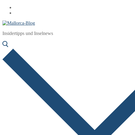
Zum
Menü
Schließen
Inhalt
springen
Insidertipps und Inselnews