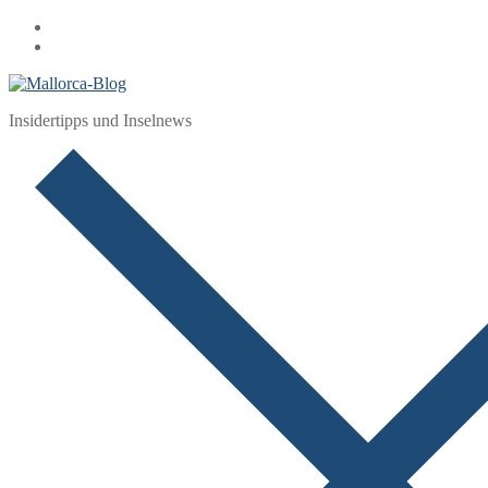
Zum
Menü
Schließen
Inhalt
springen
Insidertipps und Inselnews