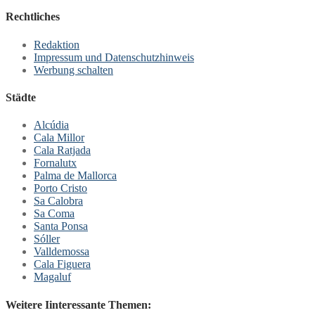
Rechtliches
Redaktion
Impressum und Datenschutzhinweis
Werbung schalten
Städte
Alcúdia
Cala Millor
Cala Ratjada
Fornalutx
Palma de Mallorca
Porto Cristo
Sa Calobra
Sa Coma
Santa Ponsa
Sóller
Valldemossa
Cala Figuera
Magaluf
Weitere Iinteressante Themen: