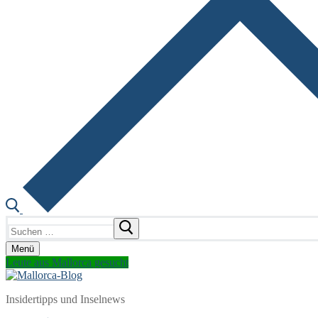
Suchen
nach:
Menü
Leute aus Mallorca gesucht
Insidertipps und Inselnews