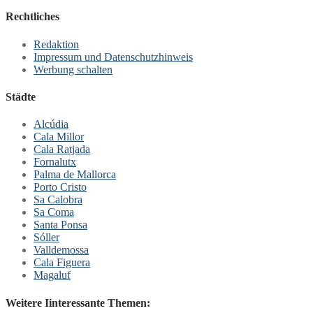
Rechtliches
Redaktion
Impressum und Datenschutzhinweis
Werbung schalten
Städte
Alcúdia
Cala Millor
Cala Ratjada
Fornalutx
Palma de Mallorca
Porto Cristo
Sa Calobra
Sa Coma
Santa Ponsa
Sóller
Valldemossa
Cala Figuera
Magaluf
Weitere Iinteressante Themen: