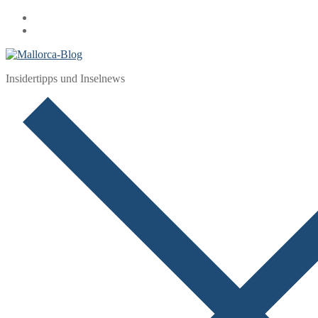
Zum
Menü
Schließen
Inhalt
springen
Insidertipps und Inselnews