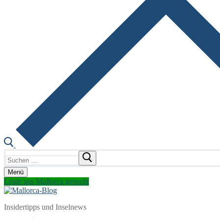
Suchen
nach:
Menü
Leute aus Mallorca gesucht
Insidertipps und Inselnews