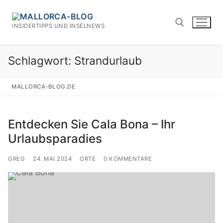
Zum
Inhalt
INSIDERTIPPS UND INSELNEWS
springen
Schlagwort:
Strandurlaub
Suchen nach:
MALLORCA-BLOG.DE
Entdecken Sie Cala Bona – Ihr
Urlaubsparadies
GREG
24. MAI 2024
ORTE
0 KOMMENTARE