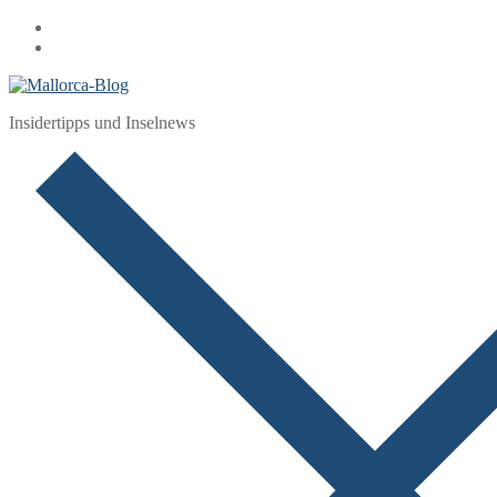
Zum
Menü
Schließen
Inhalt
springen
Insidertipps und Inselnews