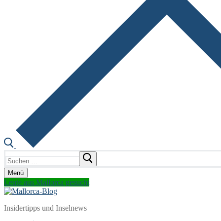
Suchen
nach:
Menü
Leute aus Mallorca gesucht
Insidertipps und Inselnews