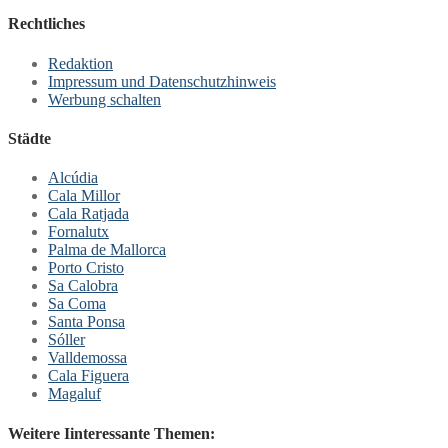
Rechtliches
Redaktion
Impressum und Datenschutzhinweis
Werbung schalten
Städte
Alcúdia
Cala Millor
Cala Ratjada
Fornalutx
Palma de Mallorca
Porto Cristo
Sa Calobra
Sa Coma
Santa Ponsa
Sóller
Valldemossa
Cala Figuera
Magaluf
Weitere Iinteressante Themen: