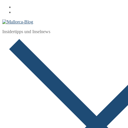
Zum
Menü
Schließen
Inhalt
springen
Insidertipps und Inselnews