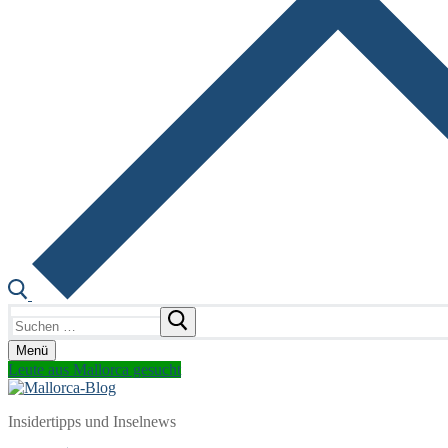
Suchen
nach:
Menü
Leute aus Mallorca gesucht
Insidertipps und Inselnews