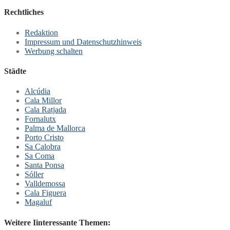
Rechtliches
Redaktion
Impressum und Datenschutzhinweis
Werbung schalten
Städte
Alcúdia
Cala Millor
Cala Ratjada
Fornalutx
Palma de Mallorca
Porto Cristo
Sa Calobra
Sa Coma
Santa Ponsa
Sóller
Valldemossa
Cala Figuera
Magaluf
Weitere Iinteressante Themen: