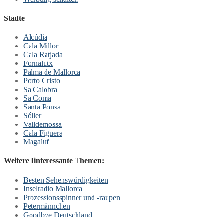
Städte
Alcúdia
Cala Millor
Cala Ratjada
Fornalutx
Palma de Mallorca
Porto Cristo
Sa Calobra
Sa Coma
Santa Ponsa
Sóller
Valldemossa
Cala Figuera
Magaluf
Weitere Iinteressante Themen:
Besten Sehenswürdigkeiten
Inselradio Mallorca
Prozessionsspinner und -raupen
Petermännchen
Goodbye Deutschland