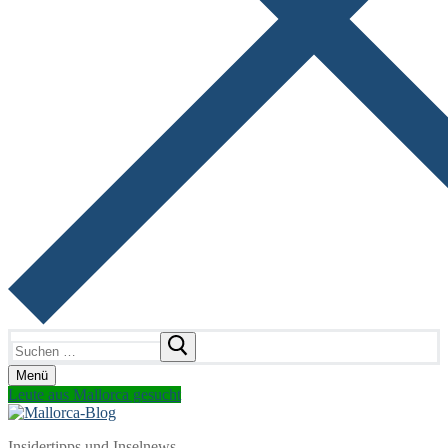
Suchen
nach:
Menü
Leute aus Mallorca gesucht
Insidertipps und Inselnews