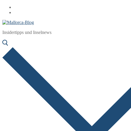
Zum
Menü
Schließen
Inhalt
springen
Insidertipps und Inselnews