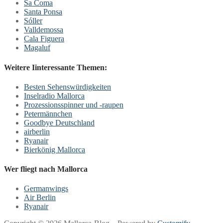
Sa Coma
Santa Ponsa
Sóller
Valldemossa
Cala Figuera
Magaluf
Weitere Iinteressante Themen:
Besten Sehenswürdigkeiten
Inselradio Mallorca
Prozessionsspinner und -raupen
Petermännchen
Goodbye Deutschland
airberlin
Ryanair
Bierkönig Mallorca
Wer fliegt nach Mallorca
Germanwings
Air Berlin
Ryanair