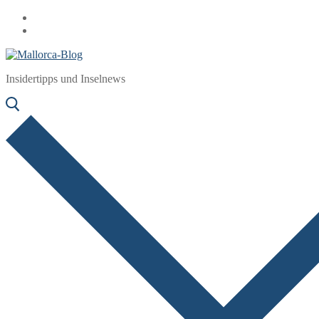
Zum
Menü
Schließen
Inhalt
springen
Insidertipps und Inselnews