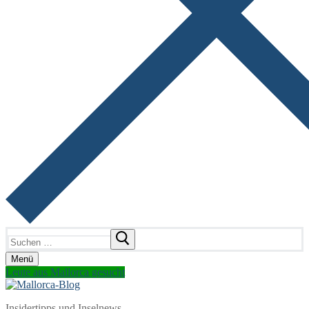
Suchen
nach:
Menü
Leute aus Mallorca gesucht
Insidertipps und Inselnews