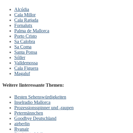
Alcúdia
Cala Millor
Cala Ratjada
Fornalutx
Palma de Mallorca
Porto Cristo
Sa Calobra
Sa Coma
Santa Ponsa
Sóller
Valldemossa
Cala Figuera
Magaluf
Weitere Iinteressante Themen:
Besten Sehenswürdigkeiten
Inselradio Mallorca
Prozessionsspinner und -raupen
Petermännchen
Goodbye Deutschland
airberlin
Ryanair