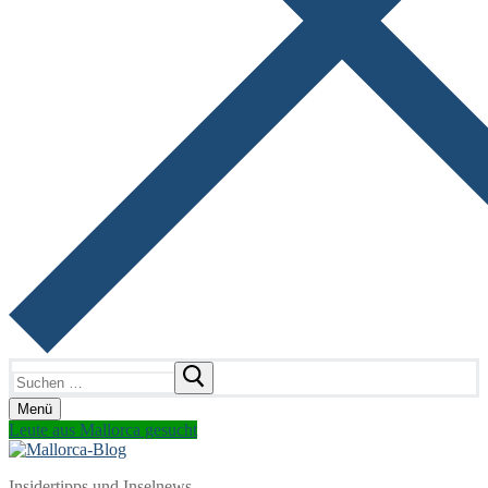
Suchen
nach:
Menü
Leute aus Mallorca gesucht
Insidertipps und Inselnews