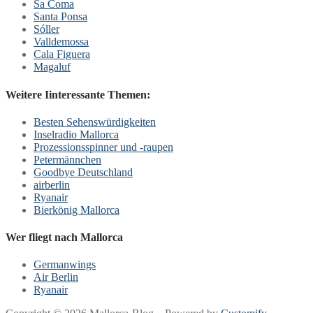
Sa Coma
Santa Ponsa
Sóller
Valldemossa
Cala Figuera
Magaluf
Weitere Iinteressante Themen:
Besten Sehenswürdigkeiten
Inselradio Mallorca
Prozessionsspinner und -raupen
Petermännchen
Goodbye Deutschland
airberlin
Ryanair
Bierkönig Mallorca
Wer fliegt nach Mallorca
Germanwings
Air Berlin
Ryanair