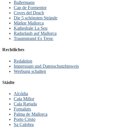
Ballermann
Cap de Formentor
Coves del Drach
Die 5 schönsten Strände
Märkte Mallorca
Kathedrale La Seu
Radurlaub auf Mallorca
Traumstrand Es Trenc
Rechtliches
Redaktion
Impressum und Datenschutzhinweis
Werbung schalten
Städte
Alcúdia
Cala Millor
Cala Ratjada
Fornalutx
Palma de Mallorca
Porto Cristo
Sa Calobra