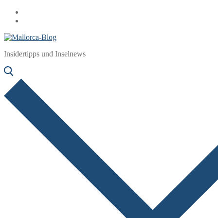
Zum
Menü
Schließen
Inhalt
springen
Insidertipps und Inselnews