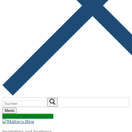
Suchen
nach:
Menü
Leute aus Mallorca gesucht
Insidertipps und Inselnews